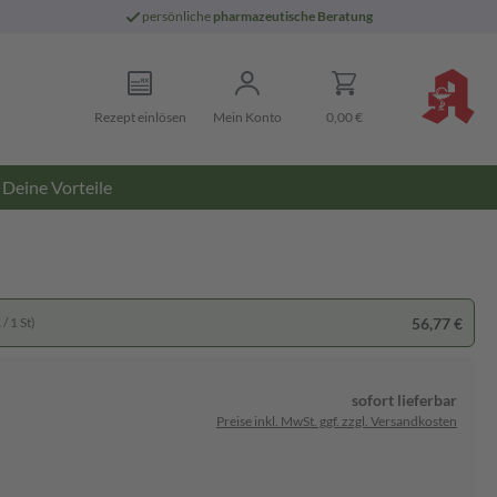
persönliche
pharmazeutische Beratung
Rezept einlösen
Mein Konto
0,00 €
Deine Vorteile
56,77 €
/ 1 St)
sofort lieferbar
Preise inkl. MwSt. ggf. zzgl. Versandkosten