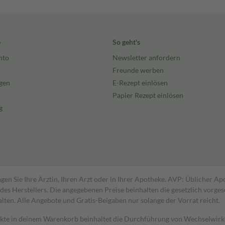
e
So geht's
nto
Newsletter anfordern
Freunde werben
gen
E-Rezept einlösen
Papier Rezept einlösen
g
gen Sie Ihre Ärztin, Ihren Arzt oder in Ihrer Apotheke. AVP: Üblicher A
s Herstellers. Die angegebenen Preise beinhalten die gesetzlich vorgesc
alten. Alle Angebote und Gratis-Beigaben nur solange der Vorrat reicht.
dukte in deinem Warenkorb beinhaltet die Durchführung von Wechselwir