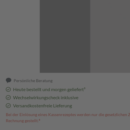
Abbildung kann abweichen
Persönliche Beratung
Heute bestellt und morgen geliefert³
Wechselwirkungscheck inklusive
Versandkostenfreie Lieferung
Bei der Einlösung eines Kassenrezeptes werden nur die gesetzlichen 
Rechnung gestellt.⁴