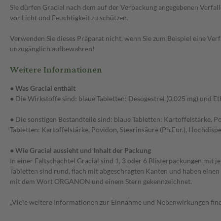
Sie dürfen Gracial nach dem auf der Verpackung angegebenen Verfalld
vor Licht und Feuchtigkeit zu schützen.
Verwenden Sie dieses Präparat nicht, wenn Sie zum Beispiel eine Verf
unzugänglich aufbewahren!
Weitere Informationen
●
Was Gracial enthält
● Die Wirkstoffe sind: blaue Tabletten: Desogestrel (0,025 mg) und Et
● Die sonstigen Bestandteile sind: blaue Tabletten: Kartoffelstärke, 
Tabletten: Kartoffelstärke, Povidon, Stearinsäure (Ph.Eur.), Hochdisp
●
Wie Gracial aussieht und Inhalt der Packung
In einer Faltschachtel Gracial sind 1, 3 oder 6 Blisterpackungen mit 
Tabletten sind rund, flach mit abgeschrägten Kanten und haben einen 
mit dem Wort ORGANON und einem Stern gekennzeichnet.
„Viele weitere Informationen zur Einnahme und Nebenwirkungen finde