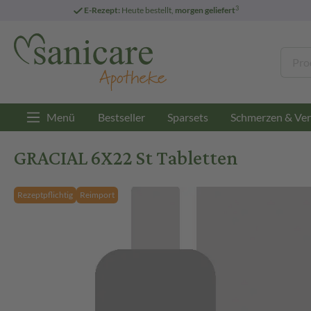
3
E-Rezept:
Heute bestellt,
morgen geliefert
Menü
Bestseller
Sparsets
Schmerzen & Ver
GRACIAL 6X22 St Tabletten
Rezeptpflichtig
Reimport