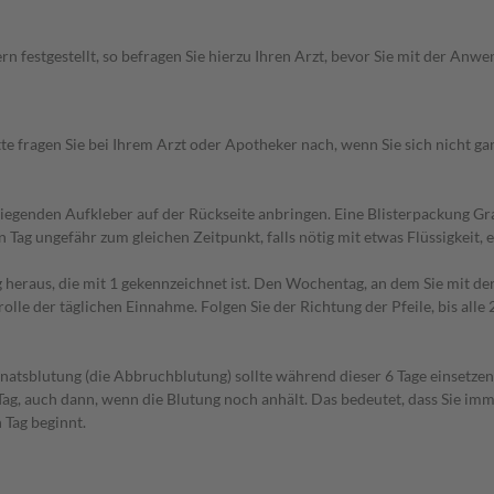
 festgestellt, so befragen Sie hierzu Ihren Arzt, bevor Sie mit der Anw
 fragen Sie bei Ihrem Arzt oder Apotheker nach, wenn Sie sich nicht ganz
enden Aufkleber auf der Rückseite anbringen. Eine Blisterpackung Graci
Tag ungefähr zum gleichen Zeitpunkt, falls nötig mit etwas Flüssigkeit, e
ng heraus, die mit 1 gekennzeichnet ist. Den Wochentag, an dem Sie mit d
rolle der täglichen Einnahme. Folgen Sie der Richtung der Pfeile, bis all
natsblutung (die Abbruchblutung) sollte während dieser 6 Tage einsetzen
. Tag, auch dann, wenn die Blutung noch anhält. Das bedeutet, dass Sie 
 Tag beginnt.