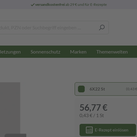
versandkostenfrei
ab 29 € und für E-Rezepte
letzungen
Sonnenschutz
Marken
Themenwelten
6X22 St
(0,43 € 
56,77 €
0,43 € / 1 St
E-Rezept einlösen