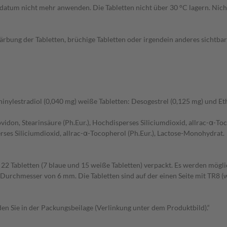
atum nicht mehr anwenden. Die Tabletten nicht über 30 °C lagern. Nicht
ärbung der Tabletten, brüchige Tabletten oder irgendein anderes sichtbar
hinylestradiol (0,040 mg) weiße Tabletten: Desogestrel (0,125 mg) und Eth
Povidon, Stearinsäure (Ph.Eur.), Hochdisperses Siliciumdioxid, allrac-α-T
erses Siliciumdioxid, allrac-α-Tocopherol (Ph.Eur.), Lactose-Monohydrat.
je 22 Tabletten (7 blaue und 15 weiße Tabletten) verpackt. Es werden mög
Durchmesser von 6 mm. Die Tabletten sind auf der einen Seite mit TR8 (w
n Sie in der Packungsbeilage (Verlinkung unter dem Produktbild).“