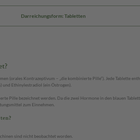
Darreichungsform: Tabletten
et?
en (orales Kontrazeptivum – „die kombinierte Pille“). Jede Tablette ent
und Ethinylestradiol (ein Östrogen).
rte Pille bezeichnet werden. Da die zwei Hormone in den blauen Tablett
ütungsmittel zum Einnehmen.
hten?
chinen sind nicht beobachtet worden.