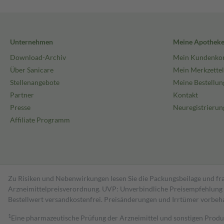
Unternehmen
Meine Apothek
Download-Archiv
Mein Kundenko
Über Sanicare
Mein Merkzettel
Stellenangebote
Meine Bestellun
Partner
Kontakt
Presse
Neuregistrierun
Affiliate Programm
Zu Risiken und Nebenwirkungen lesen Sie die Packungsbeilage und fra
Arzneimittelpreisverordnung. UVP: Unverbindliche Preisempfehlung de
Bestell­wert versand­kosten­frei. Preisänderungen und Irrtümer vorbeh
1
Eine pharmazeutische Prüfung der Arzneimittel und sonstigen Pro