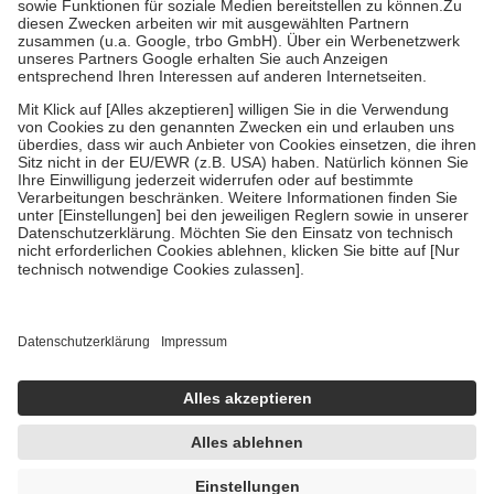
Zuzahlung zehn Prozent der Kosten sowie zehn Euro je
Verordnung.
Um das Engagement der Versicherten für ihre eigene Gesundheit zu
stärken und die besondere Stellung der Familie zu unterstützen,
fallen
keine Zuzahlungen
an bei:
• Kindern und Jugendlichen bis zum vollendeten 18. Lebensjahr
mit Ausnahme der Fahrkosten
• Untersuchungen zur Vorsorge und Früherkennung, die von der
GKV getragen werden
• empfohlenen Schutzimpfungen
• Harn- und Blutteststreifen
Wir nutzen Trusted Shops als unabhängigen Dienstleister für die
Einholung von Bewertungen. Trusted Shops hat Maßnahmen
getroffen, um sicherzustellen, dass es sich um echte Bewertungen
handelt. Mehr Informationen findest du hier:
https://help.etrusted.com/hc/de/articles/4419944605341
Einige Bilder und Inhalte wurden unter Zuhilfenahme künstlicher
Intelligenz erstellt.