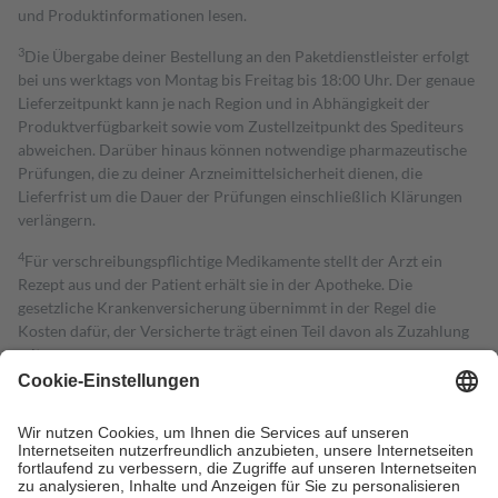
und Produktinformationen lesen.
3
Die Übergabe deiner Bestellung an den Paketdienstleister erfolgt
bei uns werktags von Montag bis Freitag bis 18:00 Uhr. Der genaue
Lieferzeitpunkt kann je nach Region und in Abhängigkeit der
Produktverfügbarkeit sowie vom Zustellzeitpunkt des Spediteurs
abweichen. Darüber hinaus können notwendige pharmazeutische
Prüfungen, die zu deiner Arzneimittelsicherheit dienen, die
Lieferfrist um die Dauer der Prüfungen einschließlich Klärungen
verlängern.
4
Für verschreibungspflichtige Medikamente stellt der Arzt ein
Rezept aus und der Patient erhält sie in der Apotheke. Die
gesetzliche Krankenversicherung übernimmt in der Regel die
Kosten dafür, der Versicherte trägt einen Teil davon als Zuzahlung
mit.
Grundsätzlich leisten Mitglieder Zuzahlungen in Höhe von zehn
Prozent des Abgabepreises,
mindestens
jedoch
fünf Euro
und
höchstens zehn Euro.
Es sind jedoch nie mehr als die tatsächlichen
Kosten der Leistung zu entrichten.
Diese Regeln gelten grundsätzlich auch für Online-Apotheken.
Bei Heilmitteln und häuslicher Krankenpflege beträgt die