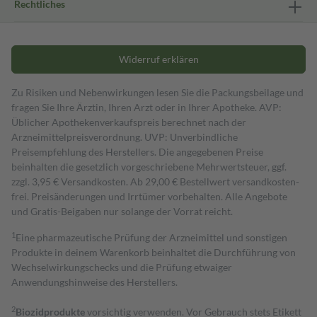
Rechtliches
Widerruf erklären
Zu Risiken und Nebenwirkungen lesen Sie die Packungsbeilage und
fragen Sie Ihre Ärztin, Ihren Arzt oder in Ihrer Apotheke. AVP:
Üblicher Apothekenverkaufspreis berechnet nach der
Arzneimittelpreisverordnung. UVP: Unverbindliche
Preisempfehlung des Herstellers. Die angegebenen Preise
beinhalten die gesetzlich vorgeschriebene Mehrwertsteuer, ggf.
zzgl. 3,95 € Versandkosten. Ab 29,00 € Bestell­wert versand­kosten­
frei. Preisänderungen und Irrtümer vorbehalten. Alle Angebote
und Gratis-Beigaben nur solange der Vorrat reicht.
1
Eine pharmazeutische Prüfung der Arzneimittel und sonstigen
Produkte in deinem Warenkorb beinhaltet die Durchführung von
Wechselwirkungschecks und die Prüfung etwaiger
Anwendungshinweise des Herstellers.
2
Biozidprodukte
vorsichtig verwenden. Vor Gebrauch stets Etikett