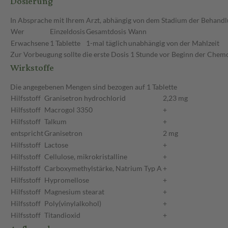
Dosierung
In Absprache mit Ihrem Arzt, abhängig von dem Stadium der Behandl
Wer
Einzeldosis
Gesamtdosis
Wann
Erwachsene
1 Tablette
1-mal täglich
unabhängig von der Mahlzeit
Zur Vorbeugung sollte die erste Dosis 1 Stunde vor Beginn der Che
Wirkstoffe
Die angegebenen Mengen sind bezogen auf 1 Tablette
Hilfsstoff
Granisetron hydrochlorid
2,23 mg
Hilfsstoff
Macrogol 3350
+
Hilfsstoff
Talkum
+
entspricht
Granisetron
2 mg
Hilfsstoff
Lactose
+
Hilfsstoff
Cellulose, mikrokristalline
+
Hilfsstoff
Carboxymethylstärke, Natrium Typ A
+
Hilfsstoff
Hypromellose
+
Hilfsstoff
Magnesium stearat
+
Hilfsstoff
Poly(vinylalkohol)
+
Hilfsstoff
Titandioxid
+