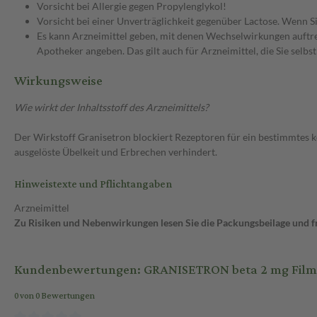
Vorsicht bei Allergie gegen Propylenglykol!
Vorsicht bei einer Unverträglichkeit gegenüber Lactose. Wenn Si
Es kann Arzneimittel geben, mit denen Wechselwirkungen auftret
Apotheker angeben. Das gilt auch für Arzneimittel, die Sie selb
Wirkungsweise
Wie wirkt der Inhaltsstoff des Arzneimittels?
Der Wirkstoff Granisetron blockiert Rezeptoren für ein bestimmtes 
ausgelöste Übelkeit und Erbrechen verhindert.
Hinweistexte und Pflichtangaben
Arzneimittel
Zu Risiken und Nebenwirkungen lesen Sie die Packungsbeilage und fra
Kundenbewertungen: GRANISETRON beta 2 mg Filmta
0 von 0 Bewertungen