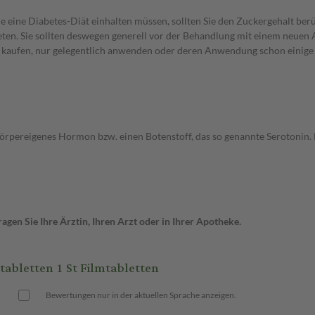
e eine Diabetes-Diät einhalten müssen, sollten Sie den Zuckergehalt berü
en. Sie sollten deswegen generell vor der Behandlung mit einem neuen A
st kaufen, nur gelegentlich anwenden oder deren Anwendung schon einige 
körpereigenes Hormon bzw. einen Botenstoff, das so genannte Serotonin.
gen Sie Ihre Ärztin, Ihren Arzt oder in Ihrer Apotheke.
bletten 1 St Filmtabletten
Bewertungen nur in der aktuellen Sprache anzeigen.