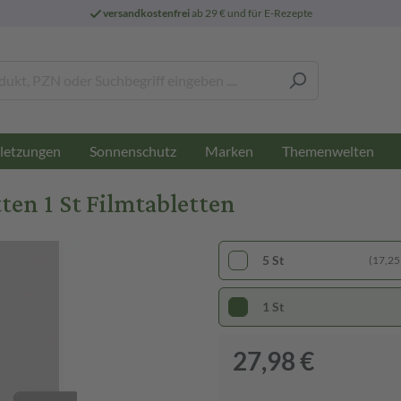
versandkostenfrei
ab 29 € und für E-Rezepte
letzungen
Sonnenschutz
Marken
Themenwelten
en 1 St Filmtabletten
5 St
(17,25 
1 St
27,98 €