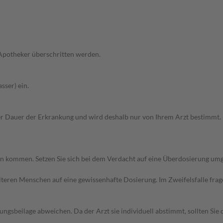
 Apotheker überschritten werden.
sser) ein.
 Dauer der Erkrankung und wird deshalb nur von Ihrem Arzt bestimmt. I
 kommen. Setzen Sie sich bei dem Verdacht auf eine Überdosierung umg
d älteren Menschen auf eine gewissenhafte Dosierung. Im Zweifelsfalle f
gsbeilage abweichen. Da der Arzt sie individuell abstimmt, sollten Si