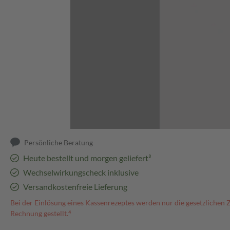
Abbildung kann abweichen
Persönliche Beratung
Heute bestellt und morgen geliefert³
Wechselwirkungscheck inklusive
Versandkostenfreie Lieferung
Bei der Einlösung eines Kassenrezeptes werden nur die gesetzlichen 
Rechnung gestellt.⁴