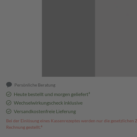
Abbildung kann abweichen
Persönliche Beratung
Heute bestellt und morgen geliefert³
Wechselwirkungscheck inklusive
Versandkostenfreie Lieferung
Bei der Einlösung eines Kassenrezeptes werden nur die gesetzlichen 
Rechnung gestellt.⁴