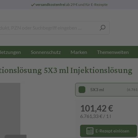
versandkostenfrei
ab 29 € und für E-Rezepte
letzungen
Sonnenschutz
Marken
Themenwelten
ionslösung 5X3 ml Injektionslösung
5X3 ml
(6.761,
101,42 €
6.761,33 € / 1 l
E-Rezept einlösen