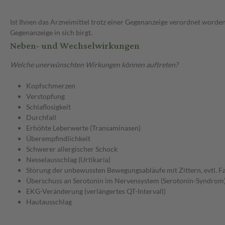
Ist Ihnen das Arzneimittel trotz einer Gegenanzeige verordnet worden
Gegenanzeige in sich birgt.
Neben- und Wechselwirkungen
Welche unerwünschten Wirkungen können auftreten?
Kopfschmerzen
Verstopfung
Schlaflosigkeit
Durchfall
Erhöhte Leberwerte (Transaminasen)
Überempfindlichkeit
Schwerer allergischer Schock
Nesselausschlag (Urtikaria)
Störung der unbewussten Bewegungsabläufe mit Zittern, evtl. F
Überschuss an Serotonin im Nervensystem (Serotonin-Syndrom
EKG-Veränderung (verlängertes QT-Intervall)
Hautausschlag