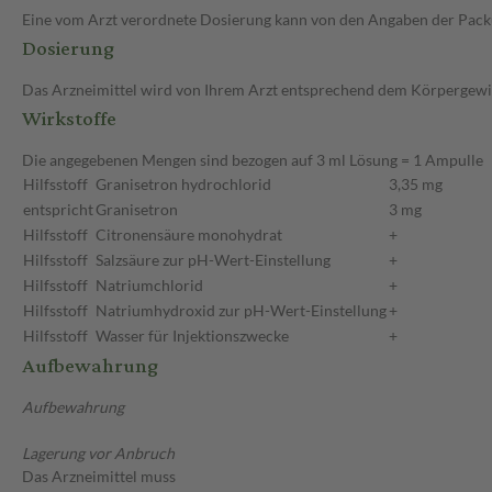
Eine vom Arzt verordnete Dosierung kann von den Angaben der Packun
Dosierung
Das Arzneimittel wird von Ihrem Arzt entsprechend dem Körpergewich
Wirkstoffe
Die angegebenen Mengen sind bezogen auf 3 ml Lösung = 1 Ampulle
Hilfsstoff
Granisetron hydrochlorid
3,35 mg
entspricht
Granisetron
3 mg
Hilfsstoff
Citronensäure monohydrat
+
Hilfsstoff
Salzsäure zur pH-Wert-Einstellung
+
Hilfsstoff
Natriumchlorid
+
Hilfsstoff
Natriumhydroxid zur pH-Wert-Einstellung
+
Hilfsstoff
Wasser für Injektionszwecke
+
Aufbewahrung
Aufbewahrung
Lagerung vor Anbruch
Das Arzneimittel muss