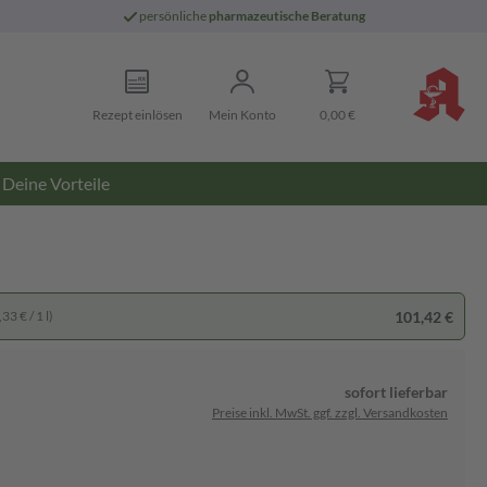
persönliche
pharmazeutische Beratung
Rezept einlösen
Mein Konto
0,00 €
Deine Vorteile
101,42 €
33 € / 1 l)
sofort lieferbar
Preise inkl. MwSt. ggf. zzgl. Versandkosten