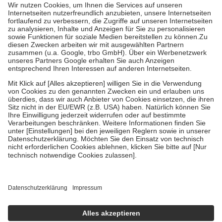
höchstens zehn Euro.
Es sind jedoch nie mehr als die tatsächlichen
Kosten der Leistung zu entrichten.
Diese Regeln gelten grundsätzlich auch für Online-Apotheken.
Bei Heilmitteln und häuslicher Krankenpflege beträgt die
Zuzahlung zehn Prozent der Kosten sowie zehn Euro je
Verordnung.
Um das Engagement der Versicherten für ihre eigene Gesundheit zu
stärken und die besondere Stellung der Familie zu unterstützen,
fallen
keine Zuzahlungen
an bei:
• Kindern und Jugendlichen bis zum vollendeten 18. Lebensjahr
mit Ausnahme der Fahrkosten
• Untersuchungen zur Vorsorge und Früherkennung, die von der
GKV getragen werden
• empfohlenen Schutzimpfungen
• Harn- und Blutteststreifen
Wir nutzen Trusted Shops als unabhängigen Dienstleister für die
Einholung von Bewertungen. Trusted Shops hat Maßnahmen
getroffen, um sicherzustellen, dass es sich um echte Bewertungen
handelt. Mehr Informationen findest du hier:
https://help.etrusted.com/hc/de/articles/4419944605341