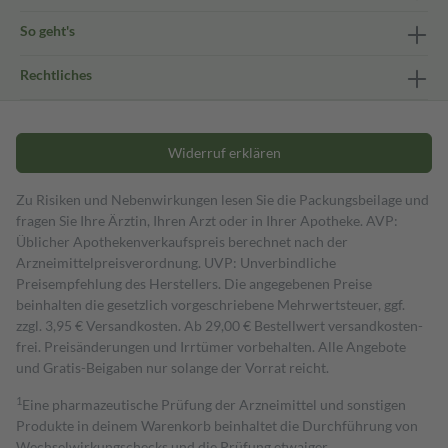
So geht's
Rechtliches
Widerruf erklären
Zu Risiken und Nebenwirkungen lesen Sie die Packungsbeilage und
fragen Sie Ihre Ärztin, Ihren Arzt oder in Ihrer Apotheke. AVP:
Üblicher Apothekenverkaufspreis berechnet nach der
Arzneimittelpreisverordnung. UVP: Unverbindliche
Preisempfehlung des Herstellers. Die angegebenen Preise
beinhalten die gesetzlich vorgeschriebene Mehrwertsteuer, ggf.
zzgl. 3,95 € Versandkosten. Ab 29,00 € Bestell­wert versand­kosten­
frei. Preisänderungen und Irrtümer vorbehalten. Alle Angebote
und Gratis-Beigaben nur solange der Vorrat reicht.
1
Eine pharmazeutische Prüfung der Arzneimittel und sonstigen
Produkte in deinem Warenkorb beinhaltet die Durchführung von
Wechselwirkungschecks und die Prüfung etwaiger