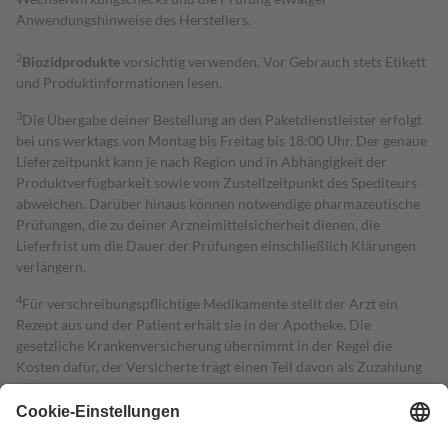
Anwendungshinweise des Herstellers.
2
Biozidprodukte
vorsichtig verwenden. Vor Gebrauch stets Etikett
und Produktinformationen lesen.
3
Die Übergabe deiner Bestellung an den Paketdienstleister erfolgt
bei uns werktags von Montag bis Freitag bis 18:00 Uhr. Der genaue
Lieferzeitpunkt kann je nach Region und in Abhängigkeit der
Produktverfügbarkeit sowie vom Zustellzeitpunkt des Spediteurs
abweichen. Darüber hinaus können notwendige pharmazeutische
Prüfungen, die zu deiner Arzneimittelsicherheit dienen, die
Lieferfrist um die Dauer der Prüfungen einschließlich Klärungen
verlängern.
4
Für verschreibungspflichtige Medikamente stellt der Arzt ein
Rezept aus und der Patient erhält sie in der Apotheke. Die
gesetzliche Krankenversicherung übernimmt in der Regel die
Kosten dafür, der Versicherte trägt einen Teil davon als Zuzahlung
mit.
Grundsätzlich leisten Mitglieder Zuzahlungen in Höhe von zehn
Prozent des Abgabepreises,
mindestens
jedoch
fünf Euro
und