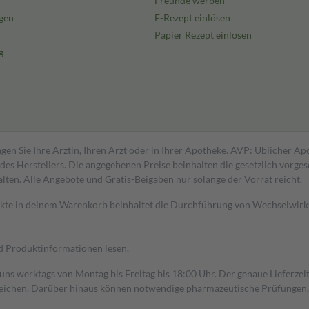
Freunde werben
gen
E-Rezept einlösen
Papier Rezept einlösen
g
gen Sie Ihre Ärztin, Ihren Arzt oder in Ihrer Apotheke. AVP: Üblicher A
s Herstellers. Die angegebenen Preise beinhalten die gesetzlich vorgesc
alten. Alle Angebote und Gratis-Beigaben nur solange der Vorrat reicht.
dukte in deinem Warenkorb beinhaltet die Durchführung von Wechselwir
nd Produktinformationen lesen.
 uns werktags von Montag bis Freitag bis 18:00 Uhr. Der genaue Lieferze
ichen. Darüber hinaus können notwendige pharmazeutische Prüfungen, die