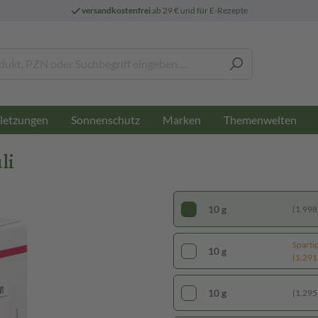
versandkostenfrei
ab 29 € und für E-Rezepte
letzungen
Sonnenschutz
Marken
Themenwelten
li
10 g
(1.998,
Sparti
10 g
(1.291,
10 g
(1.295,