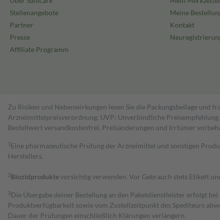
Über Sanicare
Mein Merkzettel
Stellenangebote
Meine Bestellun
Partner
Kontakt
Presse
Neuregistrierun
Affiliate Programm
Zu Risiken und Nebenwirkungen lesen Sie die Packungsbeilage und fra
Arzneimittelpreisverordnung. UVP: Unverbindliche Preisempfehlung de
Bestell­wert versand­kosten­frei. Preisänderungen und Irrtümer vorbeh
1
Eine pharmazeutische Prüfung der Arzneimittel und sonstigen Pro
Herstellers.
2
Biozidprodukte
vorsichtig verwenden. Vor Gebrauch stets Etikett u
3
Die Übergabe deiner Bestellung an den Paketdienstleister erfolgt bei
Produktverfügbarkeit sowie vom Zustellzeitpunkt des Spediteurs abwe
Dauer der Prüfungen einschließlich Klärungen verlängern.