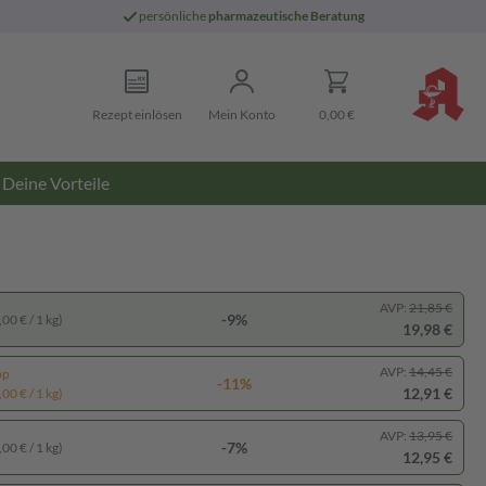
persönliche
pharmazeutische Beratung
Rezept einlösen
Mein Konto
0,00 €
Deine Vorteile
AVP:
21,85 €
-9%
00 € / 1 kg)
19,98 €
AVP:
14,45 €
pp
-11%
12,91 €
00 € / 1 kg)
AVP:
13,95 €
-7%
00 € / 1 kg)
12,95 €