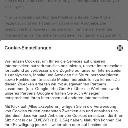
Lieferfrist um die Dauer der Prüfungen einschließlich Klärungen
verlängern.
4
Für verschreibungspflichtige Medikamente stellt der Arzt ein
Rezept aus und der Patient erhält sie in der Apotheke. Die
gesetzliche Krankenversicherung übernimmt in der Regel die
Kosten dafür, der Versicherte trägt einen Teil davon als Zuzahlung
mit.
Grundsätzlich leisten Mitglieder Zuzahlungen in Höhe von zehn
Prozent des Abgabepreises,
mindestens
jedoch
fünf Euro
und
höchstens zehn Euro.
Es sind jedoch nie mehr als die tatsächlichen
Kosten der Leistung zu entrichten.
Diese Regeln gelten grundsätzlich auch für Online-Apotheken.
Bei Heilmitteln und häuslicher Krankenpflege beträgt die
Zuzahlung zehn Prozent der Kosten sowie zehn Euro je
Verordnung.
Um das Engagement der Versicherten für ihre eigene Gesundheit zu
stärken und die besondere Stellung der Familie zu unterstützen,
fallen
keine Zuzahlungen
an bei:
• Kindern und Jugendlichen bis zum vollendeten 18. Lebensjahr
mit Ausnahme der Fahrkosten
• Untersuchungen zur Vorsorge und Früherkennung, die von der