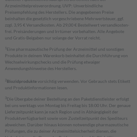
Arzneimittelpreisverordnung. UVP: Unverbindliche
Preisempfehlung des Herstellers. Die angegebenen Preise
beinhalten die gesetzlich vorgeschriebene Mehrwertsteuer, ggf.
zzgl. 3,95 € Versandkosten. Ab 29,00 € Bestell­wert versand­kosten­
frei. Preisänderungen und Irrtümer vorbehalten. Alle Angebote
und Gratis-Beigaben nur solange der Vorrat reicht.
1
Eine pharmazeutische Prüfung der Arzneimittel und sonstigen
Produkte in deinem Warenkorb beinhaltet die Durchführung von
Wechselwirkungschecks und die Prüfung etwaiger
Anwendungshinweise des Herstellers.
2
Biozidprodukte
vorsichtig verwenden. Vor Gebrauch stets Etikett
und Produktinformationen lesen.
3
Die Übergabe deiner Bestellung an den Paketdienstleister erfolgt
bei uns werktags von Montag bis Freitag bis 18:00 Uhr. Der genaue
Lieferzeitpunkt kann je nach Region und in Abhängigkeit der
Produktverfügbarkeit sowie vom Zustellzeitpunkt des Spediteurs
abweichen. Darüber hinaus können notwendige pharmazeutische
Prüfungen, die zu deiner Arzneimittelsicherheit dienen, die