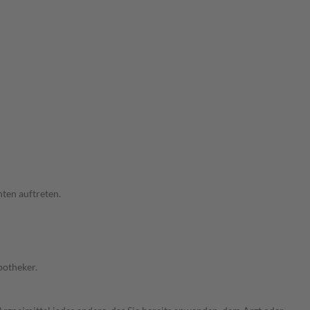
ten auftreten.
potheker.