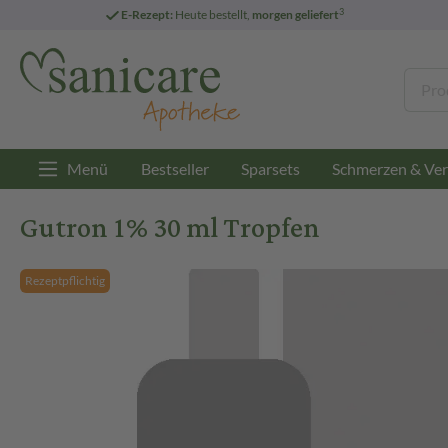
3
E-Rezept:
Heute bestellt,
morgen geliefert
Menü
Bestseller
Sparsets
Schmerzen & Ver
Gutron 1% 30 ml Tropfen
Rezeptpflichtig