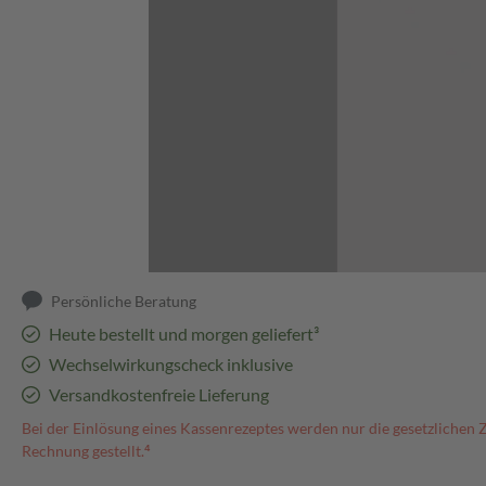
Abbildung kann abweichen
Persönliche Beratung
Heute bestellt und morgen geliefert³
Wechselwirkungscheck inklusive
Versandkostenfreie Lieferung
Bei der Einlösung eines Kassenrezeptes werden nur die gesetzlichen 
Rechnung gestellt.⁴