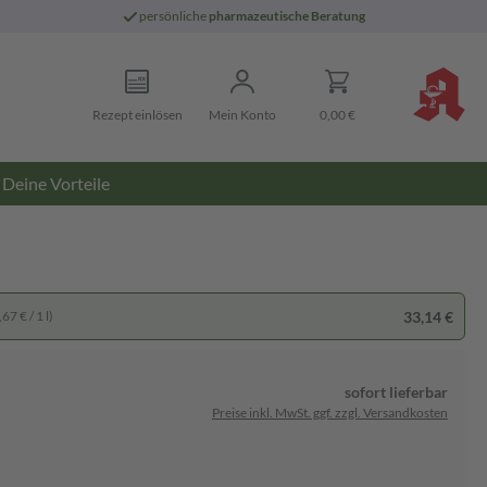
persönliche
pharmazeutische Beratung
Rezept einlösen
Mein Konto
0,00 €
Deine Vorteile
33,14 €
67 € / 1 l)
sofort lieferbar
Preise inkl. MwSt. ggf. zzgl. Versandkosten