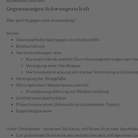
aufbewahrt werden!
Gegenanzeigen Schwangerschaft
Was spricht gegen eine Anwendung?
Immer:
Überempfindlichkeit gegen die Inhaltsstoffe
Bluthochdruck
Herzerkrankungen, wie:
Koronare Herzkrankheit (Durchblutungsstörungen des He
Verengung einer Herzklappe
Herzmuskelerkrankung mit starker Verdickung und Einen
Verengung der Blutgefäße
Störungen beim Wasserlassen, wie bei:
Prostatavergrößerung mit Restharnbildung
Schilddrüsenüberfunktion
Phäochromocytom (Adrenalin produzierender Tumor)
Engwinkelglaukom
Unter Umständen - sprechen Sie hierzu mit Ihrem Arzt oder Apotheke
Cor pulmonale (Schwäche des rechten Herzens, infolge einer L