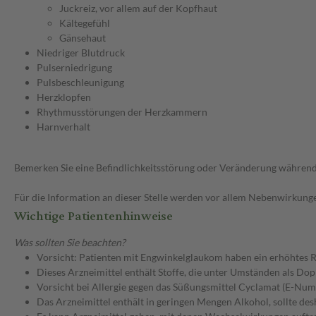
Juckreiz, vor allem auf der Kopfhaut
Kältegefühl
Gänsehaut
Niedriger Blutdruck
Pulserniedrigung
Pulsbeschleunigung
Herzklopfen
Rhythmusstörungen der Herzkammern
Harnverhalt
Bemerken Sie eine Befindlichkeitsstörung oder Veränderung während 
Für die Information an dieser Stelle werden vor allem Nebenwirkunge
Wichtige Patientenhinweise
Was sollten Sie beachten?
Vorsicht: Patienten mit Engwinkelglaukom haben ein erhöhtes Ri
Dieses Arzneimittel enthält Stoffe, die unter Umständen als Do
Vorsicht bei Allergie gegen das Süßungsmittel Cyclamat (E-Nu
Das Arzneimittel enthält in geringen Mengen Alkohol, sollte d