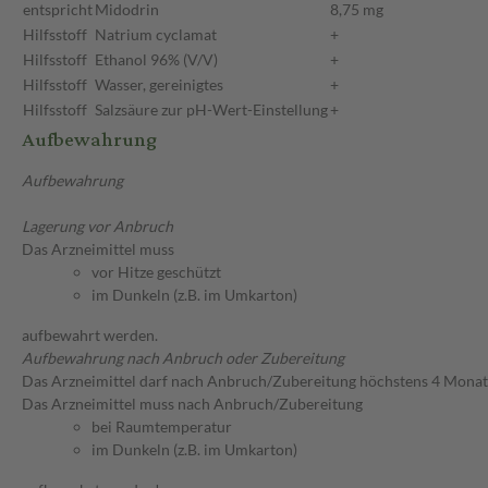
entspricht
Midodrin
8,75 mg
Hilfsstoff
Natrium cyclamat
+
Hilfsstoff
Ethanol 96% (V/V)
+
Hilfsstoff
Wasser, gereinigtes
+
Hilfsstoff
Salzsäure zur pH-Wert-Einstellung
+
Aufbewahrung
Aufbewahrung
Lagerung vor Anbruch
Das Arzneimittel muss
vor Hitze geschützt
im Dunkeln (z.B. im Umkarton)
aufbewahrt werden.
Aufbewahrung nach Anbruch oder Zubereitung
Das Arzneimittel darf nach Anbruch/Zubereitung höchstens 4 Mona
Das Arzneimittel muss nach Anbruch/Zubereitung
bei Raumtemperatur
im Dunkeln (z.B. im Umkarton)