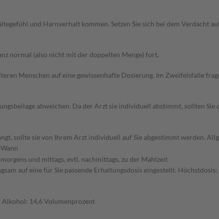
ältegefühl und Harnverhalt kommen. Setzen Sie sich bei dem Verdacht a
z normal (also nicht mit der doppelten Menge) fort.
d älteren Menschen auf eine gewissenhafte Dosierung. Im Zweifelsfalle f
gsbeilage abweichen. Da der Arzt sie individuell abstimmt, sollten Si
gt, sollte sie von Ihrem Arzt individuell auf Sie abgestimmt werden. A
Wann
morgens und mittags, evtl. nachmittags, zu der Mahlzeit
sam auf eine für Sie passende Erhaltungsdosis eingestellt. Höchstdosis: 
n Alkohol: 14,6 Volumenprozent