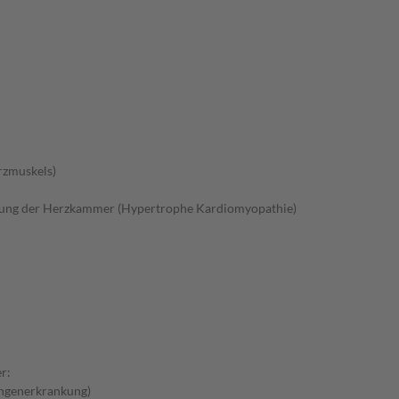
rzmuskels)
gung der Herzkammer (Hypertrophe Kardiomyopathie)
r:
ungenerkrankung)