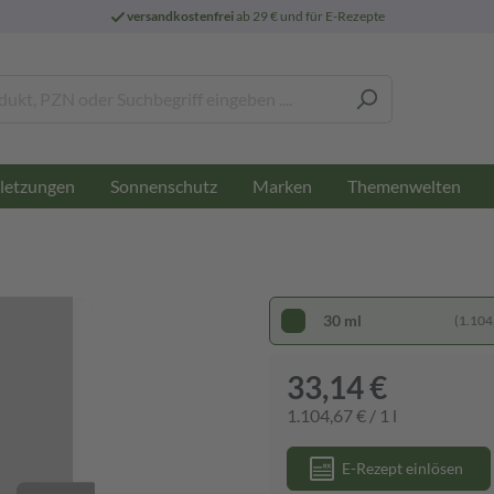
versandkostenfrei
ab 29 € und für E-Rezepte
letzungen
Sonnenschutz
Marken
Themenwelten
30 ml
(1.104,
33,14 €
1.104,67 € / 1 l
E-Rezept einlösen