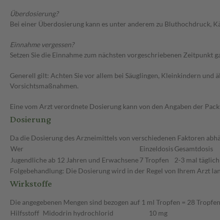
Überdosierung?
Bei einer Überdosierung kann es unter anderem zu Bluthochdruck, K
Einnahme vergessen?
Setzen Sie die Einnahme zum nächsten vorgeschriebenen Zeitpunkt gan
Generell gilt: Achten Sie vor allem bei Säuglingen, Kleinkindern un
Vorsichtsmaßnahmen.
Eine vom Arzt verordnete Dosierung kann von den Angaben der Packun
Dosierung
Da die Dosierung des Arzneimittels von verschiedenen Faktoren abhän
Wer
Einzeldosis
Gesamtdosis
Jugendliche ab 12 Jahren und Erwachsene
7 Tropfen
2-3 mal täglich
Folgebehandlung: Die Dosierung wird in der Regel von Ihrem Arzt lang
Wirkstoffe
Die angegebenen Mengen sind bezogen auf 1 ml Tropfen = 28 Tropfe
Hilfsstoff
Midodrin hydrochlorid
10 mg