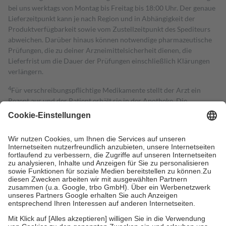
bei uns werktags von Montag bis Freitag bis 18:00 Uhr. Der genaue
Lieferzeitpunkt kann je nach Region und in Abhängigkeit der
Produktverfügbarkeit sowie vom Zustellzeitpunkt des Spediteurs
abweichen. Darüber hinaus können notwendige pharmazeutische
Prüfungen, die zu deiner Arzneimittelsicherheit dienen, die
Lieferfrist um die Dauer der Prüfungen einschließlich Klärungen
verlängern.
4
Für verschreibungspflichtige Medikamente stellt der Arzt ein
Rezept aus und der Patient erhält sie in der Apotheke. Die
gesetzliche Krankenversicherung übernimmt in der Regel die
Kosten dafür, der Versicherte trägt einen Teil davon als Zuzahlung
mit.
Grundsätzlich leisten Mitglieder Zuzahlungen in Höhe von zehn
Prozent des Abgabepreises,
mindestens
jedoch
fünf Euro
und
höchstens zehn Euro.
Es sind jedoch nie mehr als die tatsächlichen
Kosten der Leistung zu entrichten.
Diese Regeln gelten grundsätzlich auch für Online-Apotheken.
Bei Heilmitteln und häuslicher Krankenpflege beträgt die
Zuzahlung zehn Prozent der Kosten sowie zehn Euro je
Verordnung.