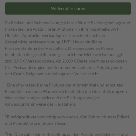
Widerruf erklären
Zu Risiken und Nebenwirkungen lesen Sie die Packungsbeilage und
fragen Sie Ihre Ärztin, Ihren Arzt oder in Ihrer Apotheke. AVP:
Üblicher Apothekenverkaufspreis berechnet nach der
Arzneimittelpreisverordnung. UVP: Unverbindliche
Preisempfehlung des Herstellers. Die angegebenen Preise
beinhalten die gesetzlich vorgeschriebene Mehrwertsteuer, ggf.
zzgl. 3,95 € Versandkosten. Ab 29,00 € Bestell­wert versand­kosten­
frei. Preisänderungen und Irrtümer vorbehalten. Alle Angebote
und Gratis-Beigaben nur solange der Vorrat reicht.
1
Eine pharmazeutische Prüfung der Arzneimittel und sonstigen
Produkte in deinem Warenkorb beinhaltet die Durchführung von
Wechselwirkungschecks und die Prüfung etwaiger
Anwendungshinweise des Herstellers.
2
Biozidprodukte
vorsichtig verwenden. Vor Gebrauch stets Etikett
und Produktinformationen lesen.
3
Die Übergabe deiner Bestellung an den Paketdienstleister erfolgt