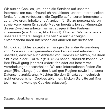
Prozent des Abgabepreises,
mindestens
jedoch
fünf Euro
und
höchstens zehn Euro.
Es sind jedoch nie mehr als die tatsächlichen
Kosten der Leistung zu entrichten.
Diese Regeln gelten grundsätzlich auch für Online-Apotheken.
Bei Heilmitteln und häuslicher Krankenpflege beträgt die
Zuzahlung zehn Prozent der Kosten sowie zehn Euro je
Verordnung.
Um das Engagement der Versicherten für ihre eigene Gesundheit zu
stärken und die besondere Stellung der Familie zu unterstützen,
fallen
keine Zuzahlungen
an bei:
• Kindern und Jugendlichen bis zum vollendeten 18. Lebensjahr
mit Ausnahme der Fahrkosten
• Untersuchungen zur Vorsorge und Früherkennung, die von der
GKV getragen werden
• empfohlenen Schutzimpfungen
• Harn- und Blutteststreifen
Wir nutzen Trusted Shops als unabhängigen Dienstleister für die
Einholung von Bewertungen. Trusted Shops hat Maßnahmen
getroffen, um sicherzustellen, dass es sich um echte Bewertungen
handelt. Mehr Informationen findest du hier:
https://help.etrusted.com/hc/de/articles/4419944605341