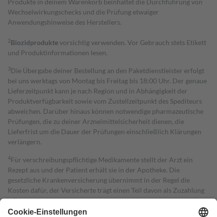
Produkte in deinem Warenkorb beinhaltet die Durchführung von
Wechselwirkungschecks und die Prüfung etwaiger
Anwendungshinweise des Herstellers.
2
Biozidprodukte
vorsichtig verwenden. Vor Gebrauch stets Etikett
und Produktinformationen lesen.
3
Die Übergabe deiner Bestellung an den Paketdienstleister erfolgt
bei uns werktags von Montag bis Freitag bis 18:00 Uhr. Der genaue
Lieferzeitpunkt kann je nach Region und in Abhängigkeit der
Produktverfügbarkeit sowie vom Zustellzeitpunkt des Spediteurs
abweichen. Darüber hinaus können notwendige pharmazeutische
Prüfungen, die zu deiner Arzneimittelsicherheit dienen, die
Lieferfrist um die Dauer der Prüfungen einschließlich Klärungen
verlängern.
4
Für verschreibungspflichtige Medikamente stellt der Arzt ein
Rezept aus und der Patient erhält sie in der Apotheke. Die
gesetzliche Krankenversicherung übernimmt in der Regel die
Kosten dafür, der Versicherte trägt einen Teil davon als Zuzahlung
mit.
Grundsätzlich leisten Mitglieder Zuzahlungen in Höhe von zehn