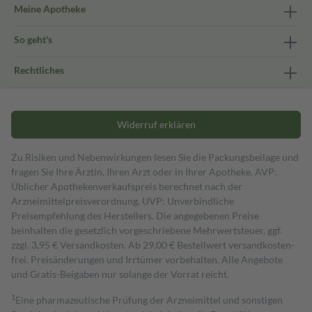
Meine Apotheke
So geht's
Rechtliches
Widerruf erklären
Zu Risiken und Nebenwirkungen lesen Sie die Packungsbeilage und
fragen Sie Ihre Ärztin, Ihren Arzt oder in Ihrer Apotheke. AVP:
Üblicher Apothekenverkaufspreis berechnet nach der
Arzneimittelpreisverordnung. UVP: Unverbindliche
Preisempfehlung des Herstellers. Die angegebenen Preise
beinhalten die gesetzlich vorgeschriebene Mehrwertsteuer, ggf.
zzgl. 3,95 € Versandkosten. Ab 29,00 € Bestell­wert versand­kosten­
frei. Preisänderungen und Irrtümer vorbehalten. Alle Angebote
und Gratis-Beigaben nur solange der Vorrat reicht.
1
Eine pharmazeutische Prüfung der Arzneimittel und sonstigen