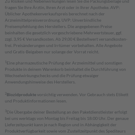
Zu Risiken und Nebenwirkungen lesen Sie die Packungsbeilage und
fragen Sie Ihre Ärztin, Ihren Arzt oder in Ihrer Apotheke. AVP:
Üblicher Apothekenverkaufspreis berechnet nach der
Arzneimittelpreisverordnung. UVP: Unverbindliche
Preisempfehlung des Herstellers. Die angegebenen Preise
beinhalten die gesetzlich vorgeschriebene Mehrwertsteuer, ggf.
zzgl. 3,95 € Versandkosten. Ab 29,00 € Bestell­wert versand­kosten­
frei. Preisänderungen und Irrtümer vorbehalten. Alle Angebote
und Gratis-Beigaben nur solange der Vorrat reicht.
1
Eine pharmazeutische Prüfung der Arzneimittel und sonstigen
Produkte in deinem Warenkorb beinhaltet die Durchführung von
Wechselwirkungschecks und die Prüfung etwaiger
Anwendungshinweise des Herstellers.
2
Biozidprodukte
vorsichtig verwenden. Vor Gebrauch stets Etikett
und Produktinformationen lesen.
3
Die Übergabe deiner Bestellung an den Paketdienstleister erfolgt
bei uns werktags von Montag bis Freitag bis 18:00 Uhr. Der genaue
Lieferzeitpunkt kann je nach Region und in Abhängigkeit der
Produktverfügbarkeit sowie vom Zustellzeitpunkt des Spediteurs