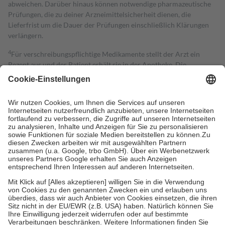
abweichen. Darüber hinaus können notwendige pharmazeutische
Prüfungen, die zu deiner Arzneimittelsicherheit dienen, die
Lieferfrist um die Dauer der Prüfungen einschließlich Klärungen
verlängern.
4
Für verschreibungspflichtige Medikamente stellt der Arzt ein
Rezept aus und der Patient erhält sie in der Apotheke. Die
gesetzliche Krankenversicherung übernimmt in der Regel die
Kosten dafür, der Versicherte trägt einen Teil davon als Zuzahlung
mit.
Grundsätzlich leisten Mitglieder Zuzahlungen in Höhe von zehn
Prozent des Abgabepreises,
mindestens
jedoch
fünf Euro
und
höchstens zehn Euro.
Es sind jedoch nie mehr als die tatsächlichen
Kosten der Leistung zu entrichten.
Diese Regeln gelten grundsätzlich auch für Online-Apotheken.
Bei Heilmitteln und häuslicher Krankenpflege beträgt die
Zuzahlung zehn Prozent der Kosten sowie zehn Euro je
Verordnung.
Um das Engagement der Versicherten für ihre eigene Gesundheit zu
stärken und die besondere Stellung der Familie zu unterstützen,
fallen
keine Zuzahlungen
an bei:
• Kindern und Jugendlichen bis zum vollendeten 18. Lebensjahr