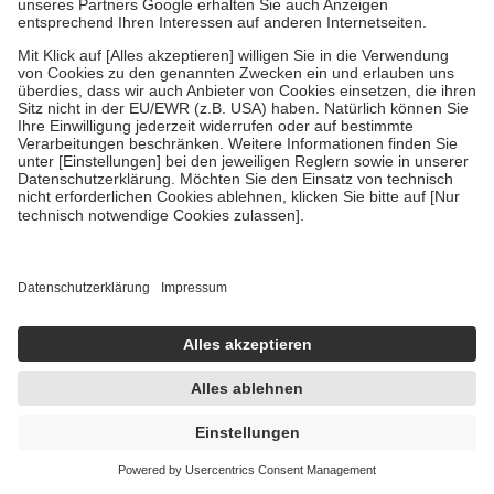
Um das Engagement der Versicherten für ihre eigene Gesundheit zu
stärken und die besondere Stellung der Familie zu unterstützen,
fallen
keine Zuzahlungen
an bei:
• Kindern und Jugendlichen bis zum vollendeten 18. Lebensjahr
mit Ausnahme der Fahrkosten
• Untersuchungen zur Vorsorge und Früherkennung, die von der
GKV getragen werden
• empfohlenen Schutzimpfungen
• Harn- und Blutteststreifen
Wir nutzen Trusted Shops als unabhängigen Dienstleister für die
Einholung von Bewertungen. Trusted Shops hat Maßnahmen
getroffen, um sicherzustellen, dass es sich um echte Bewertungen
handelt. Mehr Informationen findest du hier:
https://help.etrusted.com/hc/de/articles/4419944605341
Einige Bilder und Inhalte wurden unter Zuhilfenahme künstlicher
Intelligenz erstellt.