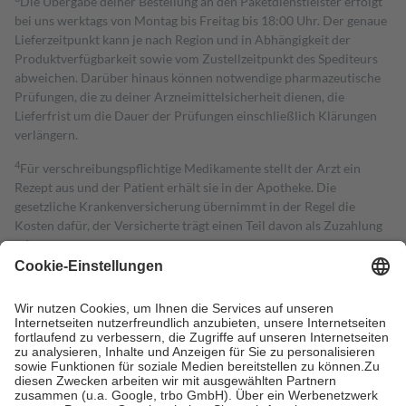
Die Übergabe deiner Bestellung an den Paketdienstleister erfolgt
bei uns werktags von Montag bis Freitag bis 18:00 Uhr. Der genaue
Lieferzeitpunkt kann je nach Region und in Abhängigkeit der
Produktverfügbarkeit sowie vom Zustellzeitpunkt des Spediteurs
abweichen. Darüber hinaus können notwendige pharmazeutische
Prüfungen, die zu deiner Arzneimittelsicherheit dienen, die
Lieferfrist um die Dauer der Prüfungen einschließlich Klärungen
verlängern.
4
Für verschreibungspflichtige Medikamente stellt der Arzt ein
Rezept aus und der Patient erhält sie in der Apotheke. Die
gesetzliche Krankenversicherung übernimmt in der Regel die
Kosten dafür, der Versicherte trägt einen Teil davon als Zuzahlung
mit.
Grundsätzlich leisten Mitglieder Zuzahlungen in Höhe von zehn
Prozent des Abgabepreises,
mindestens
jedoch
fünf Euro
und
höchstens zehn Euro.
Es sind jedoch nie mehr als die tatsächlichen
Kosten der Leistung zu entrichten.
Diese Regeln gelten grundsätzlich auch für Online-Apotheken.
Bei Heilmitteln und häuslicher Krankenpflege beträgt die
Zuzahlung zehn Prozent der Kosten sowie zehn Euro je
Verordnung.