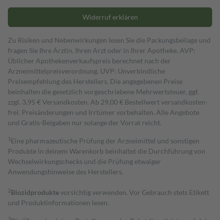
Widerruf erklären
Zu Risiken und Nebenwirkungen lesen Sie die Packungsbeilage und
fragen Sie Ihre Ärztin, Ihren Arzt oder in Ihrer Apotheke. AVP:
Üblicher Apothekenverkaufspreis berechnet nach der
Arzneimittelpreisverordnung. UVP: Unverbindliche
Preisempfehlung des Herstellers. Die angegebenen Preise
beinhalten die gesetzlich vorgeschriebene Mehrwertsteuer, ggf.
zzgl. 3,95 € Versandkosten. Ab 29,00 € Bestell­wert versand­kosten­
frei. Preisänderungen und Irrtümer vorbehalten. Alle Angebote
und Gratis-Beigaben nur solange der Vorrat reicht.
1
Eine pharmazeutische Prüfung der Arzneimittel und sonstigen
Produkte in deinem Warenkorb beinhaltet die Durchführung von
Wechselwirkungschecks und die Prüfung etwaiger
Anwendungshinweise des Herstellers.
2
Biozidprodukte
vorsichtig verwenden. Vor Gebrauch stets Etikett
und Produktinformationen lesen.
3