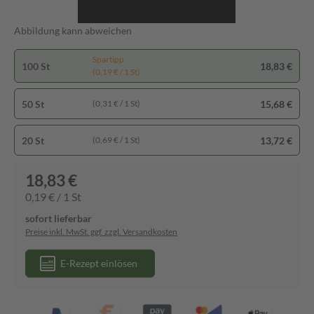
Abbildung kann abweichen
Spartipp
100 St
18,83 €
(0,19 € / 1 St)
50 St
15,68 €
(0,31 € / 1 St)
20 St
13,72 €
(0,69 € / 1 St)
18,83 €
0,19 € / 1 St
sofort lieferbar
Preise inkl. MwSt. ggf. zzgl. Versandkosten
E-Rezept einlösen