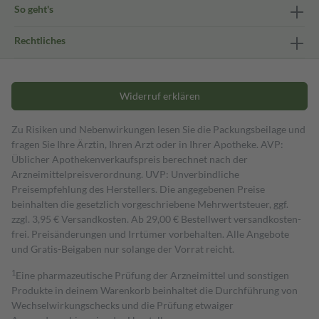
So geht's
Rechtliches
Widerruf erklären
Zu Risiken und Nebenwirkungen lesen Sie die Packungsbeilage und
fragen Sie Ihre Ärztin, Ihren Arzt oder in Ihrer Apotheke. AVP:
Üblicher Apothekenverkaufspreis berechnet nach der
Arzneimittelpreisverordnung. UVP: Unverbindliche
Preisempfehlung des Herstellers. Die angegebenen Preise
beinhalten die gesetzlich vorgeschriebene Mehrwertsteuer, ggf.
zzgl. 3,95 € Versandkosten. Ab 29,00 € Bestell­wert versand­kosten­
frei. Preisänderungen und Irrtümer vorbehalten. Alle Angebote
und Gratis-Beigaben nur solange der Vorrat reicht.
1
Eine pharmazeutische Prüfung der Arzneimittel und sonstigen
Produkte in deinem Warenkorb beinhaltet die Durchführung von
Wechselwirkungschecks und die Prüfung etwaiger