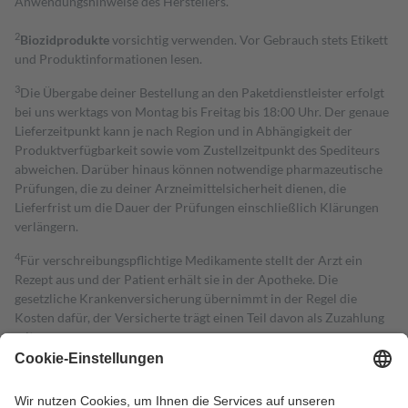
Anwendungshinweise des Herstellers.
2
Biozidprodukte
vorsichtig verwenden. Vor Gebrauch stets Etikett
und Produktinformationen lesen.
3
Die Übergabe deiner Bestellung an den Paketdienstleister erfolgt
bei uns werktags von Montag bis Freitag bis 18:00 Uhr. Der genaue
Lieferzeitpunkt kann je nach Region und in Abhängigkeit der
Produktverfügbarkeit sowie vom Zustellzeitpunkt des Spediteurs
abweichen. Darüber hinaus können notwendige pharmazeutische
Prüfungen, die zu deiner Arzneimittelsicherheit dienen, die
Lieferfrist um die Dauer der Prüfungen einschließlich Klärungen
verlängern.
4
Für verschreibungspflichtige Medikamente stellt der Arzt ein
Rezept aus und der Patient erhält sie in der Apotheke. Die
gesetzliche Krankenversicherung übernimmt in der Regel die
Kosten dafür, der Versicherte trägt einen Teil davon als Zuzahlung
mit.
Grundsätzlich leisten Mitglieder Zuzahlungen in Höhe von zehn
Prozent des Abgabepreises,
mindestens
jedoch
fünf Euro
und
höchstens zehn Euro.
Es sind jedoch nie mehr als die tatsächlichen