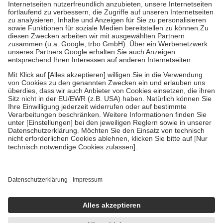
Kosten der Leistung zu entrichten.
Diese Regeln gelten grundsätzlich auch für Online-Apotheken.
Bei Heilmitteln und häuslicher Krankenpflege beträgt die
Zuzahlung zehn Prozent der Kosten sowie zehn Euro je
Verordnung.
Um das Engagement der Versicherten für ihre eigene Gesundheit zu
stärken und die besondere Stellung der Familie zu unterstützen,
fallen
keine Zuzahlungen
an bei:
• Kindern und Jugendlichen bis zum vollendeten 18. Lebensjahr
mit Ausnahme der Fahrkosten
• Untersuchungen zur Vorsorge und Früherkennung, die von der
GKV getragen werden
• empfohlenen Schutzimpfungen
• Harn- und Blutteststreifen
Wir nutzen Trusted Shops als unabhängigen Dienstleister für die
Einholung von Bewertungen. Trusted Shops hat Maßnahmen
getroffen, um sicherzustellen, dass es sich um echte Bewertungen
handelt. Mehr Informationen findest du hier:
https://help.etrusted.com/hc/de/articles/4419944605341
Einige Bilder und Inhalte wurden unter Zuhilfenahme künstlicher