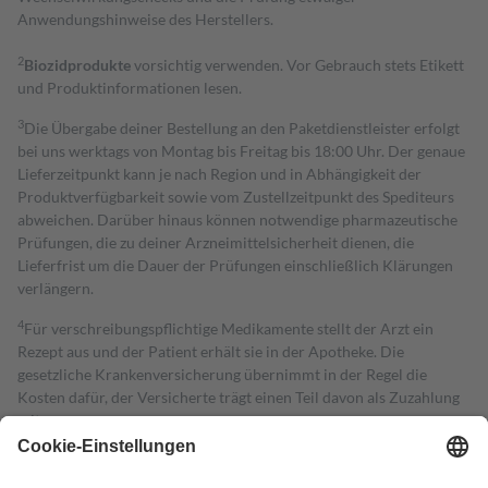
Anwendungshinweise des Herstellers.
2
Biozidprodukte
vorsichtig verwenden. Vor Gebrauch stets Etikett
und Produktinformationen lesen.
3
Die Übergabe deiner Bestellung an den Paketdienstleister erfolgt
bei uns werktags von Montag bis Freitag bis 18:00 Uhr. Der genaue
Lieferzeitpunkt kann je nach Region und in Abhängigkeit der
Produktverfügbarkeit sowie vom Zustellzeitpunkt des Spediteurs
abweichen. Darüber hinaus können notwendige pharmazeutische
Prüfungen, die zu deiner Arzneimittelsicherheit dienen, die
Lieferfrist um die Dauer der Prüfungen einschließlich Klärungen
verlängern.
4
Für verschreibungspflichtige Medikamente stellt der Arzt ein
Rezept aus und der Patient erhält sie in der Apotheke. Die
gesetzliche Krankenversicherung übernimmt in der Regel die
Kosten dafür, der Versicherte trägt einen Teil davon als Zuzahlung
mit.
Grundsätzlich leisten Mitglieder Zuzahlungen in Höhe von zehn
Prozent des Abgabepreises,
mindestens
jedoch
fünf Euro
und