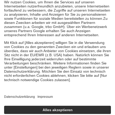
höchstens zehn Euro.
Es sind jedoch nie mehr als die tatsächlichen
Kosten der Leistung zu entrichten.
Diese Regeln gelten grundsätzlich auch für Online-Apotheken.
Bei Heilmitteln und häuslicher Krankenpflege beträgt die
Zuzahlung zehn Prozent der Kosten sowie zehn Euro je
Verordnung.
Um das Engagement der Versicherten für ihre eigene Gesundheit zu
stärken und die besondere Stellung der Familie zu unterstützen,
fallen
keine Zuzahlungen
an bei:
• Kindern und Jugendlichen bis zum vollendeten 18. Lebensjahr
mit Ausnahme der Fahrkosten
• Untersuchungen zur Vorsorge und Früherkennung, die von der
GKV getragen werden
• empfohlenen Schutzimpfungen
• Harn- und Blutteststreifen
Wir nutzen Trusted Shops als unabhängigen Dienstleister für die
Einholung von Bewertungen. Trusted Shops hat Maßnahmen
getroffen, um sicherzustellen, dass es sich um echte Bewertungen
handelt. Mehr Informationen findest du hier:
https://help.etrusted.com/hc/de/articles/4419944605341