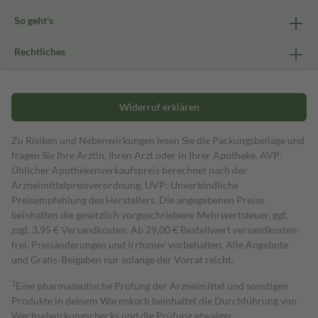
So geht's
Rechtliches
Widerruf erklären
Zu Risiken und Nebenwirkungen lesen Sie die Packungsbeilage und
fragen Sie Ihre Ärztin, Ihren Arzt oder in Ihrer Apotheke. AVP:
Üblicher Apothekenverkaufspreis berechnet nach der
Arzneimittelpreisverordnung. UVP: Unverbindliche
Preisempfehlung des Herstellers. Die angegebenen Preise
beinhalten die gesetzlich vorgeschriebene Mehrwertsteuer, ggf.
zzgl. 3,95 € Versandkosten. Ab 29,00 € Bestell­wert versand­kosten­
frei. Preisänderungen und Irrtümer vorbehalten. Alle Angebote
und Gratis-Beigaben nur solange der Vorrat reicht.
1
Eine pharmazeutische Prüfung der Arzneimittel und sonstigen
Produkte in deinem Warenkorb beinhaltet die Durchführung von
Wechselwirkungschecks und die Prüfung etwaiger