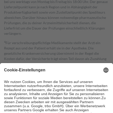
bei uns werktags von Montag bis Freitag bis 18:00 Uhr. Der genaue
Lieferzeitpunkt kann je nach Region und in Abhängigkeit der
Produktverfügbarkeit sowie vom Zustellzeitpunkt des Spediteurs
abweichen. Darüber hinaus können notwendige pharmazeutische
Prüfungen, die zu deiner Arzneimittelsicherheit dienen, die
Lieferfrist um die Dauer der Prüfungen einschließlich Klärungen
verlängern.
4
Für verschreibungspflichtige Medikamente stellt der Arzt ein
Rezept aus und der Patient erhält sie in der Apotheke. Die
gesetzliche Krankenversicherung übernimmt in der Regel die
Kosten dafür, der Versicherte trägt einen Teil davon als Zuzahlung
mit.
Grundsätzlich leisten Mitglieder Zuzahlungen in Höhe von zehn
Prozent des Abgabepreises,
mindestens
jedoch
fünf Euro
und
höchstens zehn Euro.
Es sind jedoch nie mehr als die tatsächlichen
Kosten der Leistung zu entrichten.
Diese Regeln gelten grundsätzlich auch für Online-Apotheken.
Bei Heilmitteln und häuslicher Krankenpflege beträgt die
Zuzahlung zehn Prozent der Kosten sowie zehn Euro je
Verordnung.
Um das Engagement der Versicherten für ihre eigene Gesundheit zu