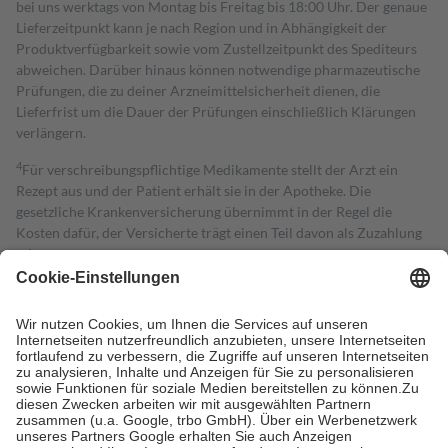
bei uns werktags von Montag bis Freitag bis 18:00 Uhr. Der genaue
Lieferzeitpunkt kann je nach Region und in Abhängigkeit der
Produktverfügbarkeit sowie vom Zustellzeitpunkt des Spediteurs
abweichen. Darüber hinaus können notwendige pharmazeutische
Prüfungen, die zu deiner Arzneimittelsicherheit dienen, die
Lieferfrist um die Dauer der Prüfungen einschließlich Klärungen
verlängern.
4
Für verschreibungspflichtige Medikamente stellt der Arzt ein
Rezept aus und der Patient erhält sie in der Apotheke. Die
gesetzliche Krankenversicherung übernimmt in der Regel die
Kosten dafür, der Versicherte trägt einen Teil davon als Zuzahlung
mit.
Grundsätzlich leisten Mitglieder Zuzahlungen in Höhe von zehn
Prozent des Abgabepreises,
mindestens
jedoch
fünf Euro
und
höchstens zehn Euro.
Es sind jedoch nie mehr als die tatsächlichen
Kosten der Leistung zu entrichten.
Diese Regeln gelten grundsätzlich auch für Online-Apotheken.
Bei Heilmitteln und häuslicher Krankenpflege beträgt die
Zuzahlung zehn Prozent der Kosten sowie zehn Euro je
Verordnung.
Um das Engagement der Versicherten für ihre eigene Gesundheit zu