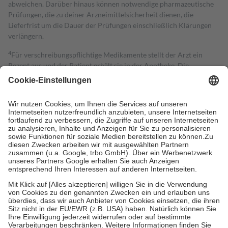
abweichen. Darüber hinaus können notwendige pharmazeutische
Prüfungen, die zu deiner Arzneimittelsicherheit dienen, die
Lieferfrist um die Dauer der Prüfungen einschließlich Klärungen
verlängern.
4
Für verschreibungspflichtige Medikamente stellt der Arzt ein
Rezept aus und der Patient erhält sie in der Apotheke. Die
gesetzliche Krankenversicherung übernimmt in der Regel die
Kosten dafür, der Versicherte trägt einen Teil davon als Zuzahlung
mit.
Grundsätzlich leisten Mitglieder Zuzahlungen in Höhe von zehn
Prozent des Abgabepreises,
mindestens
jedoch
fünf Euro
und
höchstens zehn Euro.
Es sind jedoch nie mehr als die tatsächlichen
Kosten der Leistung zu entrichten.
Diese Regeln gelten grundsätzlich auch für Online-Apotheken.
Bei Heilmitteln und häuslicher Krankenpflege beträgt die
Zuzahlung zehn Prozent der Kosten sowie zehn Euro je
Verordnung.
Um das Engagement der Versicherten für ihre eigene Gesundheit zu
stärken und die besondere Stellung der Familie zu unterstützen,
fallen
keine Zuzahlungen
an bei:
• Kindern und Jugendlichen bis zum vollendeten 18. Lebensjahr