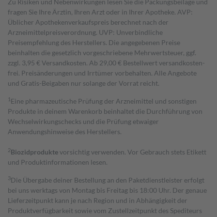
Zu Risiken und Nebenwirkungen lesen Sie die Packungsbeilage und
fragen Sie Ihre Ärztin, Ihren Arzt oder in Ihrer Apotheke. AVP:
Üblicher Apothekenverkaufspreis berechnet nach der
Arzneimittelpreisverordnung. UVP: Unverbindliche
Preisempfehlung des Herstellers. Die angegebenen Preise
beinhalten die gesetzlich vorgeschriebene Mehrwertsteuer, ggf.
zzgl. 3,95 € Versandkosten. Ab 29,00 € Bestell­wert versand­kosten­
frei. Preisänderungen und Irrtümer vorbehalten. Alle Angebote
und Gratis-Beigaben nur solange der Vorrat reicht.
1
Eine pharmazeutische Prüfung der Arzneimittel und sonstigen
Produkte in deinem Warenkorb beinhaltet die Durchführung von
Wechselwirkungschecks und die Prüfung etwaiger
Anwendungshinweise des Herstellers.
2
Biozidprodukte
vorsichtig verwenden. Vor Gebrauch stets Etikett
und Produktinformationen lesen.
3
Die Übergabe deiner Bestellung an den Paketdienstleister erfolgt
bei uns werktags von Montag bis Freitag bis 18:00 Uhr. Der genaue
Lieferzeitpunkt kann je nach Region und in Abhängigkeit der
Produktverfügbarkeit sowie vom Zustellzeitpunkt des Spediteurs