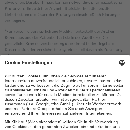
abweichen. Darüber hinaus können notwendige pharmazeutische
Prüfungen, die zu deiner Arzneimittelsicherheit dienen, die
Lieferfrist um die Dauer der Prüfungen einschließlich Klärungen
verlängern.
4
Für verschreibungspflichtige Medikamente stellt der Arzt ein
Rezept aus und der Patient erhält sie in der Apotheke. Die
gesetzliche Krankenversicherung übernimmt in der Regel die
Kosten dafür, der Versicherte trägt einen Teil davon als Zuzahlung
mit.
Grundsätzlich leisten Mitglieder Zuzahlungen in Höhe von zehn
Prozent des Abgabepreises,
mindestens
jedoch
fünf Euro
und
höchstens zehn Euro.
Es sind jedoch nie mehr als die tatsächlichen
Kosten der Leistung zu entrichten.
Diese Regeln gelten grundsätzlich auch für Online-Apotheken.
Bei Heilmitteln und häuslicher Krankenpflege beträgt die
Zuzahlung zehn Prozent der Kosten sowie zehn Euro je
Verordnung.
Um das Engagement der Versicherten für ihre eigene Gesundheit zu
stärken und die besondere Stellung der Familie zu unterstützen,
fallen
keine Zuzahlungen
an bei:
• Kindern und Jugendlichen bis zum vollendeten 18. Lebensjahr