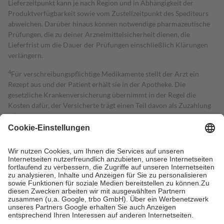
Lieferzeitpunkt kann je nach Region und in Abhängigkeit der
Produktverfügbarkeit sowie vom Zustellzeitpunkt des Spediteurs
abweichen. Darüber hinaus können notwendige pharmazeutische
Prüfungen, die zu deiner Arzneimittelsicherheit dienen, die
Lieferfrist um die Dauer der Prüfungen einschließlich Klärungen
verlängern.
4
Für verschreibungspflichtige Medikamente stellt der Arzt ein
Rezept aus und der Patient erhält sie in der Apotheke. Die
gesetzliche Krankenversicherung übernimmt in der Regel die
Kosten dafür, der Versicherte trägt einen Teil davon als Zuzahlung
mit.
Grundsätzlich leisten Mitglieder Zuzahlungen in Höhe von zehn
Prozent des Abgabepreises,
mindestens
jedoch
fünf Euro
und
höchstens zehn Euro.
Es sind jedoch nie mehr als die tatsächlichen
Kosten der Leistung zu entrichten.
Diese Regeln gelten grundsätzlich auch für Online-Apotheken.
Bei Heilmitteln und häuslicher Krankenpflege beträgt die
Zuzahlung zehn Prozent der Kosten sowie zehn Euro je
Verordnung.
Um das Engagement der Versicherten für ihre eigene Gesundheit zu
stärken und die besondere Stellung der Familie zu unterstützen,