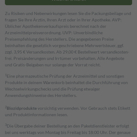
Zu Risiken und Nebenwirkungen lesen Sie die Packungsbeilage und
fragen Sie Ihre Ärztin, Ihren Arzt oder in Ihrer Apotheke. AVP:
Üblicher Apothekenverkaufspreis berechnet nach der
Arzneimittelpreisverordnung. UVP: Unverbindliche
Preisempfehlung des Herstellers. Die angegebenen Preise
beinhalten die gesetzlich vorgeschriebene Mehrwertsteuer, ggf.
zzgl. 3,95 € Versandkosten. Ab 29,00 € Bestell­wert versand­kosten­
frei. Preisänderungen und Irrtümer vorbehalten. Alle Angebote
und Gratis-Beigaben nur solange der Vorrat reicht.
1
Eine pharmazeutische Prüfung der Arzneimittel und sonstigen
Produkte in deinem Warenkorb beinhaltet die Durchführung von
Wechselwirkungschecks und die Prüfung etwaiger
Anwendungshinweise des Herstellers.
2
Biozidprodukte
vorsichtig verwenden. Vor Gebrauch stets Etikett
und Produktinformationen lesen.
3
Die Übergabe deiner Bestellung an den Paketdienstleister erfolgt
bei uns werktags von Montag bis Freitag bis 18:00 Uhr. Der genaue