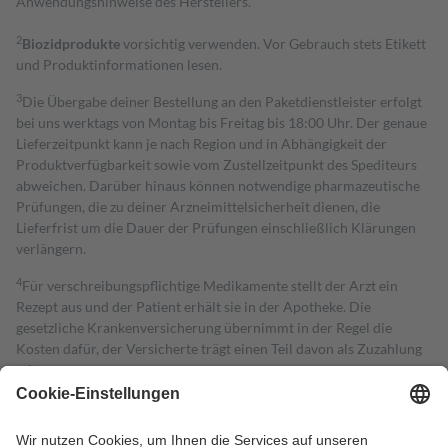
Anwendungshinweise des Herstellers.
2
Biozidprodukte
vorsichtig verwenden. Vor Gebrauch stets Etikett
und Produktinformationen lesen.
3
Die Übergabe deiner Bestellung an den Paketdienstleister erfolgt
bei uns werktags von Montag bis Freitag bis 18:00 Uhr. Der genaue
Lieferzeitpunkt kann je nach Region und in Abhängigkeit der
Produktverfügbarkeit sowie vom Zustellzeitpunkt des Spediteurs
abweichen. Darüber hinaus können notwendige pharmazeutische
Prüfungen, die zu deiner Arzneimittelsicherheit dienen, die
Lieferfrist um die Dauer der Prüfungen einschließlich Klärungen
verlängern.
4
Für verschreibungspflichtige Medikamente stellt der Arzt ein
Rezept aus und der Patient erhält sie in der Apotheke. Die
gesetzliche Krankenversicherung übernimmt in der Regel die
Kosten dafür, der Versicherte trägt einen Teil davon als Zuzahlung
mit.
Grundsätzlich leisten Mitglieder Zuzahlungen in Höhe von zehn
Prozent des Abgabepreises,
mindestens
jedoch
fünf Euro
und
höchstens zehn Euro.
Es sind jedoch nie mehr als die tatsächlichen