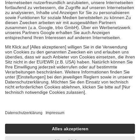
Kosten der Leistung zu entrichten.
Diese Regeln gelten grundsätzlich auch für Online-Apotheken.
Bei Heilmitteln und häuslicher Krankenpflege beträgt die
Zuzahlung zehn Prozent der Kosten sowie zehn Euro je
Verordnung.
Um das Engagement der Versicherten für ihre eigene Gesundheit zu
stärken und die besondere Stellung der Familie zu unterstützen,
fallen
keine Zuzahlungen
an bei:
• Kindern und Jugendlichen bis zum vollendeten 18. Lebensjahr
mit Ausnahme der Fahrkosten
• Untersuchungen zur Vorsorge und Früherkennung, die von der
GKV getragen werden
• empfohlenen Schutzimpfungen
• Harn- und Blutteststreifen
Wir nutzen Trusted Shops als unabhängigen Dienstleister für die
Einholung von Bewertungen. Trusted Shops hat Maßnahmen
getroffen, um sicherzustellen, dass es sich um echte Bewertungen
handelt. Mehr Informationen findest du hier:
https://help.etrusted.com/hc/de/articles/4419944605341
Einige Bilder und Inhalte wurden unter Zuhilfenahme künstlicher