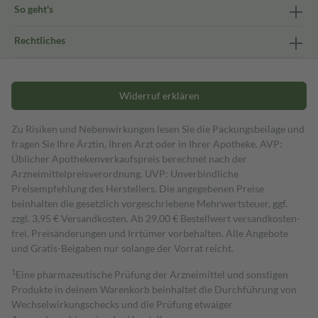
So geht's
Rechtliches
Widerruf erklären
Zu Risiken und Nebenwirkungen lesen Sie die Packungsbeilage und
fragen Sie Ihre Ärztin, Ihren Arzt oder in Ihrer Apotheke. AVP:
Üblicher Apothekenverkaufspreis berechnet nach der
Arzneimittelpreisverordnung. UVP: Unverbindliche
Preisempfehlung des Herstellers. Die angegebenen Preise
beinhalten die gesetzlich vorgeschriebene Mehrwertsteuer, ggf.
zzgl. 3,95 € Versandkosten. Ab 29,00 € Bestell­wert versand­kosten­
frei. Preisänderungen und Irrtümer vorbehalten. Alle Angebote
und Gratis-Beigaben nur solange der Vorrat reicht.
1
Eine pharmazeutische Prüfung der Arzneimittel und sonstigen
Produkte in deinem Warenkorb beinhaltet die Durchführung von
Wechselwirkungschecks und die Prüfung etwaiger