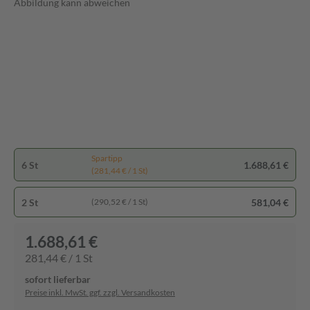
Abbildung kann abweichen
Spartipp
6 St
1.688,61 €
(281,44 € / 1 St)
2 St
581,04 €
(290,52 € / 1 St)
1.688,61 €
281,44 € / 1 St
sofort lieferbar
Preise inkl. MwSt. ggf. zzgl. Versandkosten