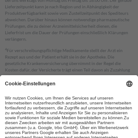
bei uns werktags von Montag bis Freitag bis 18:00 Uhr. Der genaue
Lieferzeitpunkt kann je nach Region und in Abhängigkeit der
Produktverfügbarkeit sowie vom Zustellzeitpunkt des Spediteurs
abweichen. Darüber hinaus können notwendige pharmazeutische
Prüfungen, die zu deiner Arzneimittelsicherheit dienen, die
Lieferfrist um die Dauer der Prüfungen einschließlich Klärungen
verlängern.
4
Für verschreibungspflichtige Medikamente stellt der Arzt ein
Rezept aus und der Patient erhält sie in der Apotheke. Die
gesetzliche Krankenversicherung übernimmt in der Regel die
Kosten dafür, der Versicherte trägt einen Teil davon als Zuzahlung
mit.
Grundsätzlich leisten Mitglieder Zuzahlungen in Höhe von zehn
Prozent des Abgabepreises,
mindestens
jedoch
fünf Euro
und
höchstens zehn Euro.
Es sind jedoch nie mehr als die tatsächlichen
Kosten der Leistung zu entrichten.
Diese Regeln gelten grundsätzlich auch für Online-Apotheken.
Bei Heilmitteln und häuslicher Krankenpflege beträgt die
Zuzahlung zehn Prozent der Kosten sowie zehn Euro je
Verordnung.
Um das Engagement der Versicherten für ihre eigene Gesundheit zu