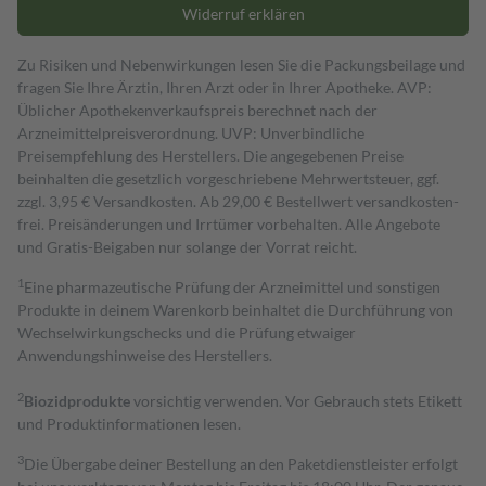
Widerruf erklären
Zu Risiken und Nebenwirkungen lesen Sie die Packungsbeilage und
fragen Sie Ihre Ärztin, Ihren Arzt oder in Ihrer Apotheke. AVP:
Üblicher Apothekenverkaufspreis berechnet nach der
Arzneimittelpreisverordnung. UVP: Unverbindliche
Preisempfehlung des Herstellers. Die angegebenen Preise
beinhalten die gesetzlich vorgeschriebene Mehrwertsteuer, ggf.
zzgl. 3,95 € Versandkosten. Ab 29,00 € Bestell­wert versand­kosten­
frei. Preisänderungen und Irrtümer vorbehalten. Alle Angebote
und Gratis-Beigaben nur solange der Vorrat reicht.
1
Eine pharmazeutische Prüfung der Arzneimittel und sonstigen
Produkte in deinem Warenkorb beinhaltet die Durchführung von
Wechselwirkungschecks und die Prüfung etwaiger
Anwendungshinweise des Herstellers.
2
Biozidprodukte
vorsichtig verwenden. Vor Gebrauch stets Etikett
und Produktinformationen lesen.
3
Die Übergabe deiner Bestellung an den Paketdienstleister erfolgt