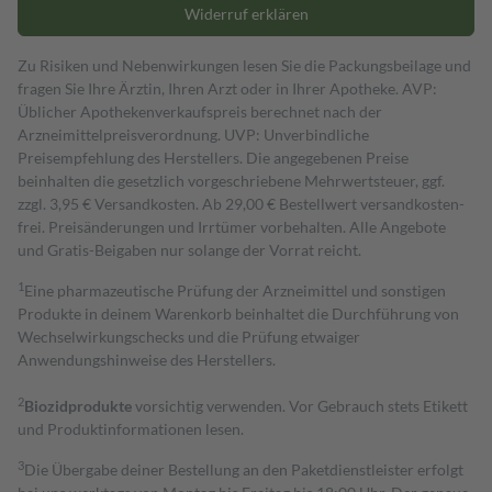
Widerruf erklären
Zu Risiken und Nebenwirkungen lesen Sie die Packungsbeilage und
fragen Sie Ihre Ärztin, Ihren Arzt oder in Ihrer Apotheke. AVP:
Üblicher Apothekenverkaufspreis berechnet nach der
Arzneimittelpreisverordnung. UVP: Unverbindliche
Preisempfehlung des Herstellers. Die angegebenen Preise
beinhalten die gesetzlich vorgeschriebene Mehrwertsteuer, ggf.
zzgl. 3,95 € Versandkosten. Ab 29,00 € Bestell­wert versand­kosten­
frei. Preisänderungen und Irrtümer vorbehalten. Alle Angebote
und Gratis-Beigaben nur solange der Vorrat reicht.
1
Eine pharmazeutische Prüfung der Arzneimittel und sonstigen
Produkte in deinem Warenkorb beinhaltet die Durchführung von
Wechselwirkungschecks und die Prüfung etwaiger
Anwendungshinweise des Herstellers.
2
Biozidprodukte
vorsichtig verwenden. Vor Gebrauch stets Etikett
und Produktinformationen lesen.
3
Die Übergabe deiner Bestellung an den Paketdienstleister erfolgt