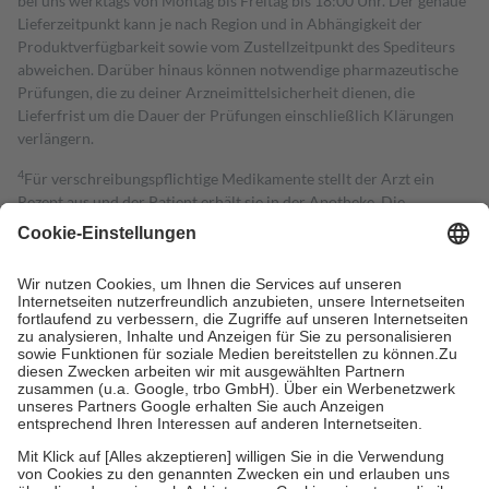
bei uns werktags von Montag bis Freitag bis 18:00 Uhr. Der genaue
Lieferzeitpunkt kann je nach Region und in Abhängigkeit der
Produktverfügbarkeit sowie vom Zustellzeitpunkt des Spediteurs
abweichen. Darüber hinaus können notwendige pharmazeutische
Prüfungen, die zu deiner Arzneimittelsicherheit dienen, die
Lieferfrist um die Dauer der Prüfungen einschließlich Klärungen
verlängern.
4
Für verschreibungspflichtige Medikamente stellt der Arzt ein
Rezept aus und der Patient erhält sie in der Apotheke. Die
gesetzliche Krankenversicherung übernimmt in der Regel die
Kosten dafür, der Versicherte trägt einen Teil davon als Zuzahlung
mit.
Grundsätzlich leisten Mitglieder Zuzahlungen in Höhe von zehn
Prozent des Abgabepreises,
mindestens
jedoch
fünf Euro
und
höchstens zehn Euro.
Es sind jedoch nie mehr als die tatsächlichen
Kosten der Leistung zu entrichten.
Diese Regeln gelten grundsätzlich auch für Online-Apotheken.
Bei Heilmitteln und häuslicher Krankenpflege beträgt die
Zuzahlung zehn Prozent der Kosten sowie zehn Euro je
Verordnung.
Um das Engagement der Versicherten für ihre eigene Gesundheit zu