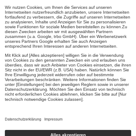
höchstens zehn Euro.
Es sind jedoch nie mehr als die tatsächlichen
Kosten der Leistung zu entrichten.
Diese Regeln gelten grundsätzlich auch für Online-Apotheken.
Bei Heilmitteln und häuslicher Krankenpflege beträgt die
Zuzahlung zehn Prozent der Kosten sowie zehn Euro je
Verordnung.
Um das Engagement der Versicherten für ihre eigene Gesundheit zu
stärken und die besondere Stellung der Familie zu unterstützen,
fallen
keine Zuzahlungen
an bei:
• Kindern und Jugendlichen bis zum vollendeten 18. Lebensjahr
mit Ausnahme der Fahrkosten
• Untersuchungen zur Vorsorge und Früherkennung, die von der
GKV getragen werden
• empfohlenen Schutzimpfungen
• Harn- und Blutteststreifen
Wir nutzen Trusted Shops als unabhängigen Dienstleister für die
Einholung von Bewertungen. Trusted Shops hat Maßnahmen
getroffen, um sicherzustellen, dass es sich um echte Bewertungen
handelt. Mehr Informationen findest du hier:
https://help.etrusted.com/hc/de/articles/4419944605341