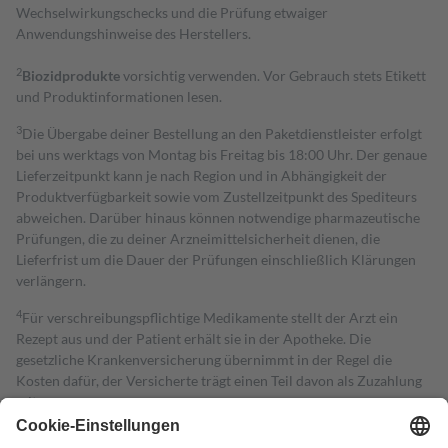
Wechselwirkungschecks und die Prüfung etwaiger
Anwendungshinweise des Herstellers.
2
Biozidprodukte
vorsichtig verwenden. Vor Gebrauch stets Etikett
und Produktinformationen lesen.
3
Die Übergabe deiner Bestellung an den Paketdienstleister erfolgt
bei uns werktags von Montag bis Freitag bis 18:00 Uhr. Der genaue
Lieferzeitpunkt kann je nach Region und in Abhängigkeit der
Produktverfügbarkeit sowie vom Zustellzeitpunkt des Spediteurs
abweichen. Darüber hinaus können notwendige pharmazeutische
Prüfungen, die zu deiner Arzneimittelsicherheit dienen, die
Lieferfrist um die Dauer der Prüfungen einschließlich Klärungen
verlängern.
4
Für verschreibungspflichtige Medikamente stellt der Arzt ein
Rezept aus und der Patient erhält sie in der Apotheke. Die
gesetzliche Krankenversicherung übernimmt in der Regel die
Kosten dafür, der Versicherte trägt einen Teil davon als Zuzahlung
mit.
Grundsätzlich leisten Mitglieder Zuzahlungen in Höhe von zehn
Prozent des Abgabepreises,
mindestens
jedoch
fünf Euro
und