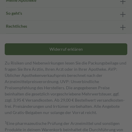
Meine Apotheke
So geht's
Rechtliches
Widerruf erklären
Zu Risiken und Nebenwirkungen lesen Sie die Packungsbeilage und
fragen Sie Ihre Ärztin, Ihren Arzt oder in Ihrer Apotheke. AVP:
Üblicher Apothekenverkaufspreis berechnet nach der
Arzneimittelpreisverordnung. UVP: Unverbindliche
Preisempfehlung des Herstellers. Die angegebenen Preise
beinhalten die gesetzlich vorgeschriebene Mehrwertsteuer, ggf.
zzgl. 3,95 € Versandkosten. Ab 29,00 € Bestell­wert versand­kosten­
frei. Preisänderungen und Irrtümer vorbehalten. Alle Angebote
und Gratis-Beigaben nur solange der Vorrat reicht.
1
Eine pharmazeutische Prüfung der Arzneimittel und sonstigen
Produkte in deinem Warenkorb beinhaltet die Durchführung von