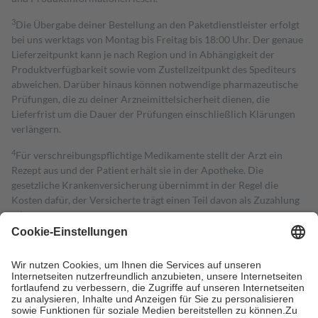
3
Die Übergabe deiner Bestellung an den Paketdienstleister erfolgt
bei uns werktags von Montag bis Freitag bis 18:00 Uhr. Der genaue
Lieferzeitpunkt kann je nach Region und in Abhängigkeit der
Produktverfügbarkeit sowie vom Zustellzeitpunkt des Spediteurs
abweichen. Darüber hinaus können notwendige pharmazeutische
Prüfungen, die zu deiner Arzneimittelsicherheit dienen, die
Lieferfrist um die Dauer der Prüfungen einschließlich Klärungen
verlängern.
4
Für verschreibungspflichtige Medikamente stellt der Arzt ein
Rezept aus und der Patient erhält sie in der Apotheke. Die
gesetzliche Krankenversicherung übernimmt in der Regel die
Kosten dafür, der Versicherte trägt einen Teil davon als Zuzahlung
mit.
Grundsätzlich leisten Mitglieder Zuzahlungen in Höhe von zehn
Prozent des Abgabepreises,
mindestens
jedoch
fünf Euro
und
höchstens zehn Euro.
Es sind jedoch nie mehr als die tatsächlichen
Kosten der Leistung zu entrichten.
Diese Regeln gelten grundsätzlich auch für Online-Apotheken.
Bei Heilmitteln und häuslicher Krankenpflege beträgt die