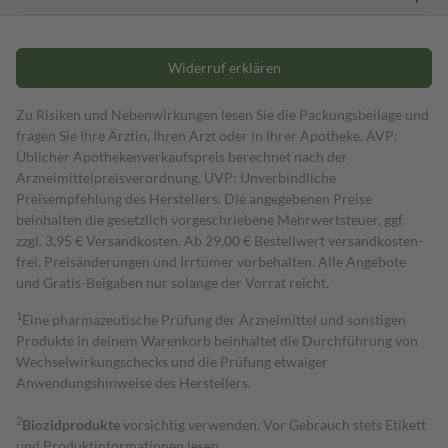
Widerruf erklären
Zu Risiken und Nebenwirkungen lesen Sie die Packungsbeilage und
fragen Sie Ihre Ärztin, Ihren Arzt oder in Ihrer Apotheke. AVP:
Üblicher Apothekenverkaufspreis berechnet nach der
Arzneimittelpreisverordnung. UVP: Unverbindliche
Preisempfehlung des Herstellers. Die angegebenen Preise
beinhalten die gesetzlich vorgeschriebene Mehrwertsteuer, ggf.
zzgl. 3,95 € Versandkosten. Ab 29,00 € Bestell­wert versand­kosten­
frei. Preisänderungen und Irrtümer vorbehalten. Alle Angebote
und Gratis-Beigaben nur solange der Vorrat reicht.
1
Eine pharmazeutische Prüfung der Arzneimittel und sonstigen
Produkte in deinem Warenkorb beinhaltet die Durchführung von
Wechselwirkungschecks und die Prüfung etwaiger
Anwendungshinweise des Herstellers.
2
Biozidprodukte
vorsichtig verwenden. Vor Gebrauch stets Etikett
und Produktinformationen lesen.