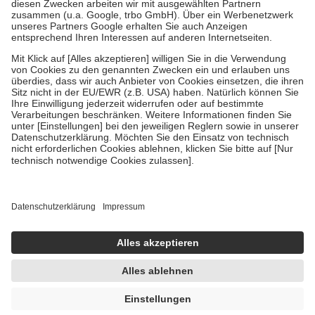
Zuzahlung zehn Prozent der Kosten sowie zehn Euro je
Verordnung.
Um das Engagement der Versicherten für ihre eigene Gesundheit zu
stärken und die besondere Stellung der Familie zu unterstützen,
fallen
keine Zuzahlungen
an bei:
• Kindern und Jugendlichen bis zum vollendeten 18. Lebensjahr
mit Ausnahme der Fahrkosten
• Untersuchungen zur Vorsorge und Früherkennung, die von der
GKV getragen werden
• empfohlenen Schutzimpfungen
• Harn- und Blutteststreifen
Wir nutzen Trusted Shops als unabhängigen Dienstleister für die
Einholung von Bewertungen. Trusted Shops hat Maßnahmen
getroffen, um sicherzustellen, dass es sich um echte Bewertungen
handelt. Mehr Informationen findest du hier:
https://help.etrusted.com/hc/de/articles/4419944605341
Einige Bilder und Inhalte wurden unter Zuhilfenahme künstlicher
Intelligenz erstellt.