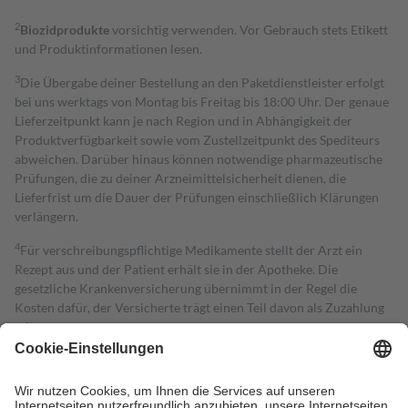
2
Biozidprodukte
vorsichtig verwenden. Vor Gebrauch stets Etikett
und Produktinformationen lesen.
3
Die Übergabe deiner Bestellung an den Paketdienstleister erfolgt
bei uns werktags von Montag bis Freitag bis 18:00 Uhr. Der genaue
Lieferzeitpunkt kann je nach Region und in Abhängigkeit der
Produktverfügbarkeit sowie vom Zustellzeitpunkt des Spediteurs
abweichen. Darüber hinaus können notwendige pharmazeutische
Prüfungen, die zu deiner Arzneimittelsicherheit dienen, die
Lieferfrist um die Dauer der Prüfungen einschließlich Klärungen
verlängern.
4
Für verschreibungspflichtige Medikamente stellt der Arzt ein
Rezept aus und der Patient erhält sie in der Apotheke. Die
gesetzliche Krankenversicherung übernimmt in der Regel die
Kosten dafür, der Versicherte trägt einen Teil davon als Zuzahlung
mit.
Grundsätzlich leisten Mitglieder Zuzahlungen in Höhe von zehn
Prozent des Abgabepreises,
mindestens
jedoch
fünf Euro
und
höchstens zehn Euro.
Es sind jedoch nie mehr als die tatsächlichen
Kosten der Leistung zu entrichten.