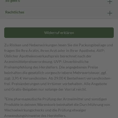
So geht's
Rechtliches
Widerruf erklären
Zu Risiken und Nebenwirkungen lesen Sie die Packungsbeilage und
fragen Sie Ihre Ärztin, Ihren Arzt oder in Ihrer Apotheke. AVP:
Üblicher Apothekenverkaufspreis berechnet nach der
Arzneimittelpreisverordnung. UVP: Unverbindliche
Preisempfehlung des Herstellers. Die angegebenen Preise
beinhalten die gesetzlich vorgeschriebene Mehrwertsteuer, ggf.
zzgl. 3,95 € Versandkosten. Ab 29,00 € Bestell­wert versand­kosten­
frei. Preisänderungen und Irrtümer vorbehalten. Alle Angebote
und Gratis-Beigaben nur solange der Vorrat reicht.
1
Eine pharmazeutische Prüfung der Arzneimittel und sonstigen
Produkte in deinem Warenkorb beinhaltet die Durchführung von
Wechselwirkungschecks und die Prüfung etwaiger
Anwendungshinweise des Herstellers.