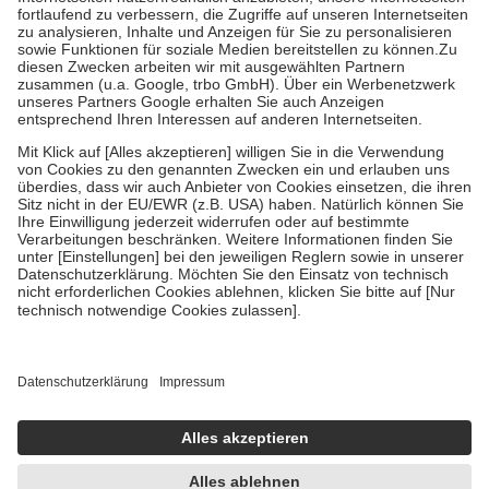
Diese Regeln gelten grundsätzlich auch für Online-Apotheken.
Bei Heilmitteln und häuslicher Krankenpflege beträgt die
Zuzahlung zehn Prozent der Kosten sowie zehn Euro je
Verordnung.
Um das Engagement der Versicherten für ihre eigene Gesundheit zu
stärken und die besondere Stellung der Familie zu unterstützen,
fallen
keine Zuzahlungen
an bei:
• Kindern und Jugendlichen bis zum vollendeten 18. Lebensjahr
mit Ausnahme der Fahrkosten
• Untersuchungen zur Vorsorge und Früherkennung, die von der
GKV getragen werden
• empfohlenen Schutzimpfungen
• Harn- und Blutteststreifen
Wir nutzen Trusted Shops als unabhängigen Dienstleister für die
Einholung von Bewertungen. Trusted Shops hat Maßnahmen
getroffen, um sicherzustellen, dass es sich um echte Bewertungen
handelt. Mehr Informationen findest du hier:
https://help.etrusted.com/hc/de/articles/4419944605341
Einige Bilder und Inhalte wurden unter Zuhilfenahme künstlicher
Intelligenz erstellt.