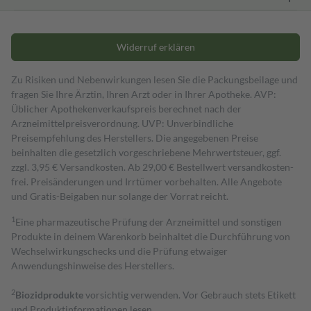
Widerruf erklären
Zu Risiken und Nebenwirkungen lesen Sie die Packungsbeilage und
fragen Sie Ihre Ärztin, Ihren Arzt oder in Ihrer Apotheke. AVP:
Üblicher Apothekenverkaufspreis berechnet nach der
Arzneimittelpreisverordnung. UVP: Unverbindliche
Preisempfehlung des Herstellers. Die angegebenen Preise
beinhalten die gesetzlich vorgeschriebene Mehrwertsteuer, ggf.
zzgl. 3,95 € Versandkosten. Ab 29,00 € Bestell­wert versand­kosten­
frei. Preisänderungen und Irrtümer vorbehalten. Alle Angebote
und Gratis-Beigaben nur solange der Vorrat reicht.
1
Eine pharmazeutische Prüfung der Arzneimittel und sonstigen
Produkte in deinem Warenkorb beinhaltet die Durchführung von
Wechselwirkungschecks und die Prüfung etwaiger
Anwendungshinweise des Herstellers.
2
Biozidprodukte
vorsichtig verwenden. Vor Gebrauch stets Etikett
und Produktinformationen lesen.