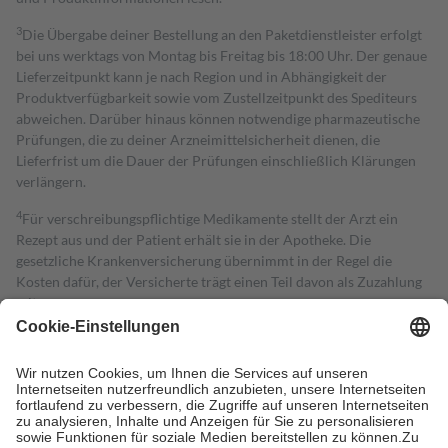
3
Die Übergabe deiner Bestellung an den Paketdienstleister erfolgt
bei uns werktags von Montag bis Freitag bis 18:00 Uhr. Der genaue
Lieferzeitpunkt kann je nach Region und in Abhängigkeit der
Produktverfügbarkeit sowie vom Zustellzeitpunkt des Spediteurs
abweichen. Darüber hinaus können notwendige pharmazeutische
Prüfungen, die zu deiner Arzneimittelsicherheit dienen, die
Lieferfrist um die Dauer der Prüfungen einschließlich Klärungen
verlängern.
4
Für verschreibungspflichtige Medikamente stellt der Arzt ein
Rezept aus und der Patient erhält sie in der Apotheke. Die
gesetzliche Krankenversicherung übernimmt in der Regel die
Kosten dafür, der Versicherte trägt einen Teil davon als Zuzahlung
mit.
Grundsätzlich leisten Mitglieder Zuzahlungen in Höhe von zehn
Prozent des Abgabepreises,
mindestens
jedoch
fünf Euro
und
höchstens zehn Euro.
Es sind jedoch nie mehr als die tatsächlichen
Kosten der Leistung zu entrichten.
Diese Regeln gelten grundsätzlich auch für Online-Apotheken.
Bei Heilmitteln und häuslicher Krankenpflege beträgt die