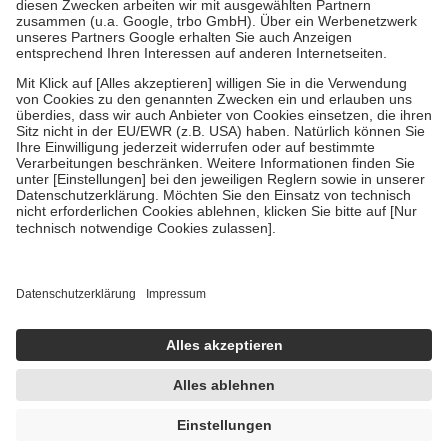
Zuzahlung zehn Prozent der Kosten sowie zehn Euro je
Verordnung.
Um das Engagement der Versicherten für ihre eigene Gesundheit zu
stärken und die besondere Stellung der Familie zu unterstützen,
fallen
keine Zuzahlungen
an bei:
• Kindern und Jugendlichen bis zum vollendeten 18. Lebensjahr
mit Ausnahme der Fahrkosten
• Untersuchungen zur Vorsorge und Früherkennung, die von der
GKV getragen werden
• empfohlenen Schutzimpfungen
• Harn- und Blutteststreifen
Wir nutzen Trusted Shops als unabhängigen Dienstleister für die
Einholung von Bewertungen. Trusted Shops hat Maßnahmen
getroffen, um sicherzustellen, dass es sich um echte Bewertungen
handelt. Mehr Informationen findest du hier:
https://help.etrusted.com/hc/de/articles/4419944605341
Einige Bilder und Inhalte wurden unter Zuhilfenahme künstlicher
Intelligenz erstellt.