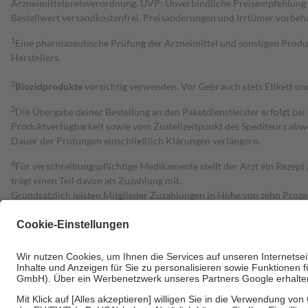
Arzneimittelpreisverordnung. UVP: Unverbindliche Preisempfehlung de
Bestell­wert versand­kosten­frei. Preisänderungen und Irrtümer vorbeh
1
Eine pharmazeutische Prüfung der Arzneimittel und sonstigen Pro
Herstellers.
2
Biozidprodukte
vorsichtig verwenden. Vor Gebrauch stets Etikett u
3
Die Übergabe deiner Bestellung an den Paketdienstleister erfolgt bei
Produktverfügbarkeit sowie vom Zustellzeitpunkt des Spediteurs abwe
Dauer der Prüfungen einschließlich Klärungen verlängern.
4
Für verschreibungspflichtige Medikamente stellt der Arzt ein Rezept 
trägt einen Teil davon als Zuzahlung mit.
Grundsätzlich leisten Mitglieder Zuzahlungen in Höhe von zehn Proz
zu entrichten.
Diese Regeln gelten grundsätzlich auch für Online-Apotheken.
Bei Heilmitteln und häuslicher Krankenpflege beträgt die Zuzahlung 
Um das Engagement der Versicherten für ihre eigene Gesundheit zu stä
• Kindern und Jugendlichen bis zum vollendeten 18. Lebensjahr mit
• Untersuchungen zur Vorsorge und Früherkennung, die von der GKV
• empfohlenen Schutzimpfungen