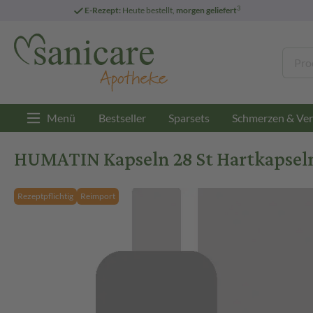
3
E-Rezept:
Heute bestellt,
morgen geliefert
Menü
Bestseller
Sparsets
Schmerzen & Ver
HUMATIN Kapseln 28 St Hartkapsel
Rezeptpflichtig
Reimport