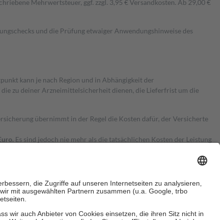
hriebene Mehrwertsteuer, ggf. zzgl. 3,95 € Versandkosten. Ab 29,00 €
kungschecks und die Prüfung etwaiger Anwendungshinweise des
itpunkt kann je nach Region und in Abhängigkeit der
 zu deiner Arzneimittelsicherheit dienen, die Lieferfrist um die
ersicherung übernimmt in der Regel die Kosten dafür, der Versicherte
Euro.
Es sind jedoch nie mehr als die tatsächlichen Kosten der Leistung
e Zuzahlungen
an bei: