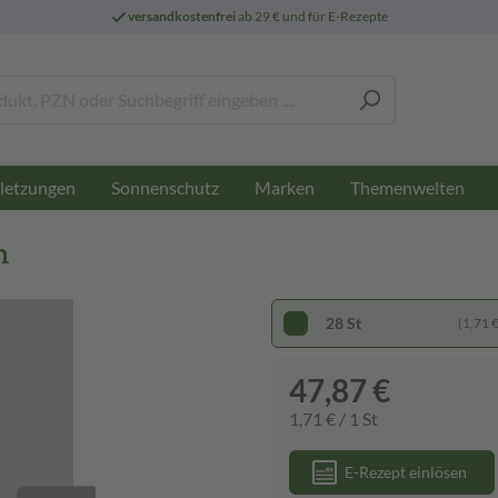
versandkostenfrei
ab 29 € und für E-Rezepte
letzungen
Sonnenschutz
Marken
Themenwelten
n
28 St
(1,71 € 
47,87 €
1,71 € / 1 St
E-Rezept einlösen