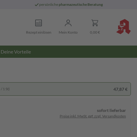
persönliche
pharmazeutische Beratung
Rezept einlösen
Mein Konto
0,00 €
Deine Vorteile
47,87 €
/ 1 St)
sofort lieferbar
Preise inkl. MwSt. ggf. zzgl. Versandkosten