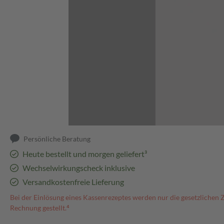
Abbildung kann abweichen
Persönliche Beratung
Heute bestellt und morgen geliefert³
Wechselwirkungscheck inklusive
Versandkostenfreie Lieferung
Bei der Einlösung eines Kassenrezeptes werden nur die gesetzlichen 
Rechnung gestellt.⁴