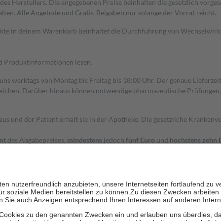
s Herstellers. Die angegebenen Preise beinhalten die gesetzlich vorgesc
alten. Alle Angebote und Gratis-Beigaben nur solange der Vorrat reicht.
dukte in deinem Warenkorb beinhaltet die Durchführung von Wechselwir
nd Produktinformationen lesen.
 uns werktags von Montag bis Freitag bis 18:00 Uhr. Der genaue Lieferze
ichen. Darüber hinaus können notwendige pharmazeutische Prüfungen, die
aus und der Patient erhält sie in der Apotheke. Die gesetzliche Krankenv
ent des Abgabepreises,
mindestens
jedoch
fünf Euro
und
höchstens zehn 
zehn Prozent der Kosten sowie zehn Euro je Verordnung.
rken und die besondere Stellung der Familie zu unterstützen, fallen
kein
 Ausnahme der Fahrkosten
 getragen werden