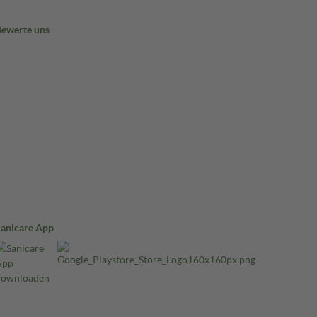
Bewerte uns
Sanicare App