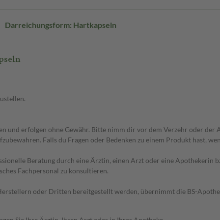
Darreichungsform: Hartkapseln
pseln
ustellen.
 und erfolgen ohne Gewähr. Bitte nimm dir vor dem Verzehr oder der An
fzubewahren. Falls du Fragen oder Bedenken zu einem Produkt hast, wende
essionelle Beratung durch eine Ärztin, einen Arzt oder eine Apothekerin
sches Fachpersonal zu konsultieren.
n Herstellern oder Dritten bereitgestellt werden, übernimmt die BS-Apot
en Sie Ihre Ärztin, Ihren Arzt oder in Ihrer Apotheke.