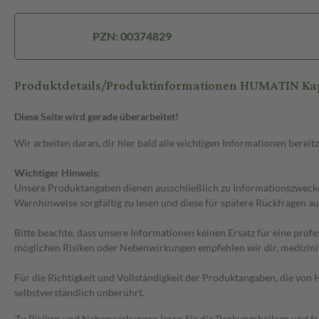
PZN: 00374829
Produktdetails/Produktinformationen HUMATIN Ka
Diese Seite wird gerade überarbeitet!
Wir arbeiten daran, dir hier bald alle wichtigen Informationen bereitz
Wichtiger Hinweis:
Unsere Produktangaben dienen ausschließlich zu Informationszwecken
Warnhinweise sorgfältig zu lesen und diese für spätere Rückfragen au
Bitte beachte, dass unsere Informationen keinen Ersatz für eine prof
möglichen Risiken oder Nebenwirkungen empfehlen wir dir, medizini
Für die Richtigkeit und Vollständigkeit der Produktangaben, die vo
selbstverständlich unberührt.
Zu Risiken und Nebenwirkungen lesen Sie die Packungsbeilage und frag