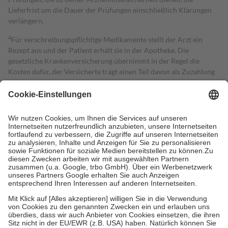
Lieferfrist um die Dauer der Prüfungen einschließlich Klärungen
verlängern.
4
Für verschreibungspflichtige Medikamente stellt der Arzt ein
Rezept aus und der Patient erhält sie in der Apotheke. Die
gesetzliche Krankenversicherung übernimmt in der Regel die
Kosten dafür, der Versicherte trägt einen Teil davon als Zuzahlung
mit.
Grundsätzlich leisten Mitglieder Zuzahlungen in Höhe von zehn
Prozent des Abgabepreises,
mindestens
jedoch
fünf Euro
und
höchstens zehn Euro.
Es sind jedoch nie mehr als die tatsächlichen
Kosten der Leistung zu entrichten.
Diese Regeln gelten grundsätzlich auch für Online-Apotheken.
Bei Heilmitteln und häuslicher Krankenpflege beträgt die
Zuzahlung zehn Prozent der Kosten sowie zehn Euro je
Verordnung.
Um das Engagement der Versicherten für ihre eigene Gesundheit zu
stärken und die besondere Stellung der Familie zu unterstützen,
fallen
keine Zuzahlungen
an bei:
• Kindern und Jugendlichen bis zum vollendeten 18. Lebensjahr
mit Ausnahme der Fahrkosten