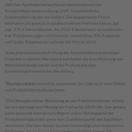
Üblicher Apothekenverkaufspreis berechnet nach der
Arzneimittelpreisverordnung. UVP: Unverbindliche
Preisempfehlung des Herstellers. Die angegebenen Preise
beinhalten die gesetzlich vorgeschriebene Mehrwertsteuer, ggf.
zzgl. 3,95 € Versandkosten. Ab 29,00 € Bestell­wert versand­kosten­
frei. Preisänderungen und Irrtümer vorbehalten. Alle Angebote
und Gratis-Beigaben nur solange der Vorrat reicht.
1
Eine pharmazeutische Prüfung der Arzneimittel und sonstigen
Produkte in deinem Warenkorb beinhaltet die Durchführung von
Wechselwirkungschecks und die Prüfung etwaiger
Anwendungshinweise des Herstellers.
2
Biozidprodukte
vorsichtig verwenden. Vor Gebrauch stets Etikett
und Produktinformationen lesen.
3
Die Übergabe deiner Bestellung an den Paketdienstleister erfolgt
bei uns werktags von Montag bis Freitag bis 18:00 Uhr. Der genaue
Lieferzeitpunkt kann je nach Region und in Abhängigkeit der
Produktverfügbarkeit sowie vom Zustellzeitpunkt des Spediteurs
abweichen. Darüber hinaus können notwendige pharmazeutische
Prüfungen, die zu deiner Arzneimittelsicherheit dienen, die