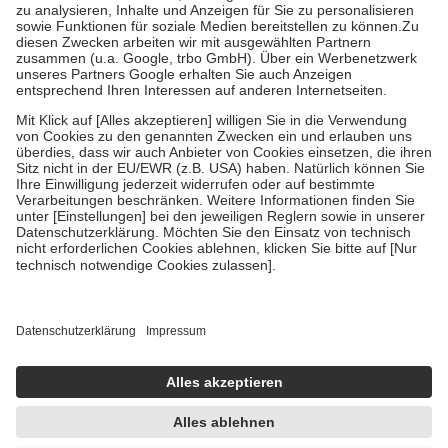
Bei Heilmitteln und häuslicher Krankenpflege beträgt die
Zuzahlung zehn Prozent der Kosten sowie zehn Euro je
Verordnung.
Um das Engagement der Versicherten für ihre eigene Gesundheit zu
stärken und die besondere Stellung der Familie zu unterstützen,
fallen
keine Zuzahlungen
an bei:
• Kindern und Jugendlichen bis zum vollendeten 18. Lebensjahr
mit Ausnahme der Fahrkosten
• Untersuchungen zur Vorsorge und Früherkennung, die von der
GKV getragen werden
• empfohlenen Schutzimpfungen
• Harn- und Blutteststreifen
Wir nutzen Trusted Shops als unabhängigen Dienstleister für die
Einholung von Bewertungen. Trusted Shops hat Maßnahmen
getroffen, um sicherzustellen, dass es sich um echte Bewertungen
handelt. Mehr Informationen findest du hier:
https://help.etrusted.com/hc/de/articles/4419944605341
Einige Bilder und Inhalte wurden unter Zuhilfenahme künstlicher
Intelligenz erstellt.