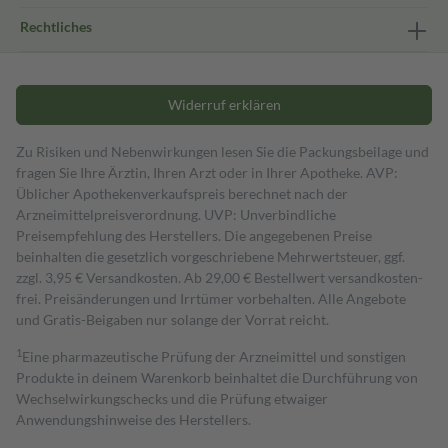
Rechtliches
Widerruf erklären
Zu Risiken und Nebenwirkungen lesen Sie die Packungsbeilage und
fragen Sie Ihre Ärztin, Ihren Arzt oder in Ihrer Apotheke. AVP:
Üblicher Apothekenverkaufspreis berechnet nach der
Arzneimittelpreisverordnung. UVP: Unverbindliche
Preisempfehlung des Herstellers. Die angegebenen Preise
beinhalten die gesetzlich vorgeschriebene Mehrwertsteuer, ggf.
zzgl. 3,95 € Versandkosten. Ab 29,00 € Bestell­wert versand­kosten­
frei. Preisänderungen und Irrtümer vorbehalten. Alle Angebote
und Gratis-Beigaben nur solange der Vorrat reicht.
1
Eine pharmazeutische Prüfung der Arzneimittel und sonstigen
Produkte in deinem Warenkorb beinhaltet die Durchführung von
Wechselwirkungschecks und die Prüfung etwaiger
Anwendungshinweise des Herstellers.