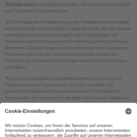
2
Biozidprodukte
vorsichtig verwenden. Vor Gebrauch stets Etikett
und Produktinformationen lesen.
3
Die Übergabe deiner Bestellung an den Paketdienstleister erfolgt
bei uns werktags von Montag bis Freitag bis 18:00 Uhr. Der genaue
Lieferzeitpunkt kann je nach Region und in Abhängigkeit der
Produktverfügbarkeit sowie vom Zustellzeitpunkt des Spediteurs
abweichen. Darüber hinaus können notwendige pharmazeutische
Prüfungen, die zu deiner Arzneimittelsicherheit dienen, die
Lieferfrist um die Dauer der Prüfungen einschließlich Klärungen
verlängern.
4
Für verschreibungspflichtige Medikamente stellt der Arzt ein
Rezept aus und der Patient erhält sie in der Apotheke. Die
gesetzliche Krankenversicherung übernimmt in der Regel die
Kosten dafür, der Versicherte trägt einen Teil davon als Zuzahlung
mit.
Grundsätzlich leisten Mitglieder Zuzahlungen in Höhe von zehn
Prozent des Abgabepreises,
mindestens
jedoch
fünf Euro
und
höchstens zehn Euro.
Es sind jedoch nie mehr als die tatsächlichen
Kosten der Leistung zu entrichten.
Diese Regeln gelten grundsätzlich auch für Online-Apotheken.