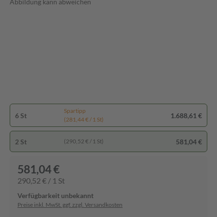
Abbildung kann abweichen
Spartipp
6 St
1.688,61 €
(281,44 € / 1 St)
2 St
581,04 €
(290,52 € / 1 St)
581,04 €
290,52 € / 1 St
Verfügbarkeit unbekannt
Preise inkl. MwSt. ggf. zzgl. Versandkosten