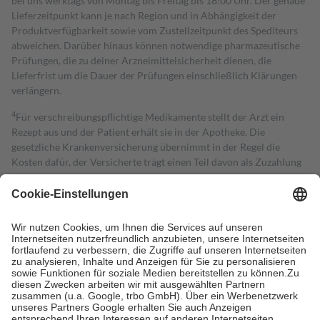
bei uns werktags von Montag bis Freitag bis 18:00 Uhr. Der genaue
Lieferzeitpunkt kann je nach Region und in Abhängigkeit der
Produktverfügbarkeit sowie vom Zustellzeitpunkt des Spediteurs
abweichen. Darüber hinaus können notwendige pharmazeutische
Prüfungen, die zu deiner Arzneimittelsicherheit dienen, die
Lieferfrist um die Dauer der Prüfungen einschließlich Klärungen
verlängern.
4
Für verschreibungspflichtige Medikamente stellt der Arzt ein
Rezept aus und der Patient erhält sie in der Apotheke. Die
gesetzliche Krankenversicherung übernimmt in der Regel die
Kosten dafür, der Versicherte trägt einen Teil davon als Zuzahlung
mit.
Grundsätzlich leisten Mitglieder Zuzahlungen in Höhe von zehn
Prozent des Abgabepreises,
mindestens
jedoch
fünf Euro
und
höchstens zehn Euro.
Es sind jedoch nie mehr als die tatsächlichen
Kosten der Leistung zu entrichten.
Diese Regeln gelten grundsätzlich auch für Online-Apotheken.
Bei Heilmitteln und häuslicher Krankenpflege beträgt die
Zuzahlung zehn Prozent der Kosten sowie zehn Euro je
Verordnung.
Um das Engagement der Versicherten für ihre eigene Gesundheit zu