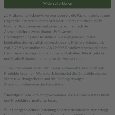
Widerruf erklären
Zu Risiken und Nebenwirkungen lesen Sie die Packungsbeilage und
fragen Sie Ihre Ärztin, Ihren Arzt oder in Ihrer Apotheke. AVP:
Üblicher Apothekenverkaufspreis berechnet nach der
Arzneimittelpreisverordnung. UVP: Unverbindliche
Preisempfehlung des Herstellers. Die angegebenen Preise
beinhalten die gesetzlich vorgeschriebene Mehrwertsteuer, ggf.
zzgl. 3,95 € Versandkosten. Ab 29,00 € Bestell­wert versand­kosten­
frei. Preisänderungen und Irrtümer vorbehalten. Alle Angebote
und Gratis-Beigaben nur solange der Vorrat reicht.
1
Eine pharmazeutische Prüfung der Arzneimittel und sonstigen
Produkte in deinem Warenkorb beinhaltet die Durchführung von
Wechselwirkungschecks und die Prüfung etwaiger
Anwendungshinweise des Herstellers.
2
Biozidprodukte
vorsichtig verwenden. Vor Gebrauch stets Etikett
und Produktinformationen lesen.
3
Die Übergabe deiner Bestellung an den Paketdienstleister erfolgt