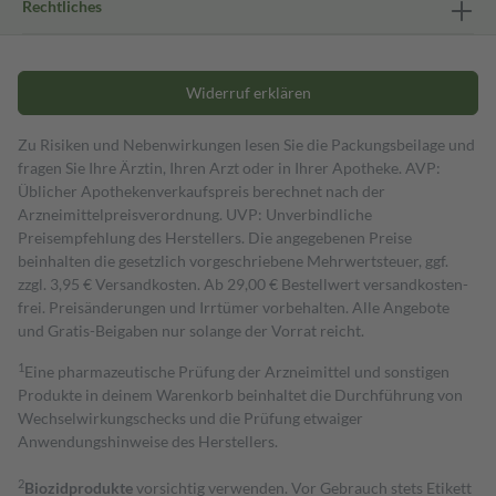
Rechtliches
Widerruf erklären
Zu Risiken und Nebenwirkungen lesen Sie die Packungsbeilage und
fragen Sie Ihre Ärztin, Ihren Arzt oder in Ihrer Apotheke. AVP:
Üblicher Apothekenverkaufspreis berechnet nach der
Arzneimittelpreisverordnung. UVP: Unverbindliche
Preisempfehlung des Herstellers. Die angegebenen Preise
beinhalten die gesetzlich vorgeschriebene Mehrwertsteuer, ggf.
zzgl. 3,95 € Versandkosten. Ab 29,00 € Bestell­wert versand­kosten­
frei. Preisänderungen und Irrtümer vorbehalten. Alle Angebote
und Gratis-Beigaben nur solange der Vorrat reicht.
1
Eine pharmazeutische Prüfung der Arzneimittel und sonstigen
Produkte in deinem Warenkorb beinhaltet die Durchführung von
Wechselwirkungschecks und die Prüfung etwaiger
Anwendungshinweise des Herstellers.
2
Biozidprodukte
vorsichtig verwenden. Vor Gebrauch stets Etikett