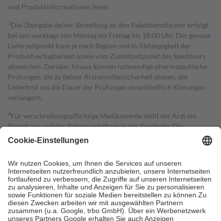
und Produktinformationen lesen.
3
Die Übergabe deiner Bestellung an den Paketdienstleister erfolgt
bei uns werktags von Montag bis Freitag bis 18:00 Uhr. Der genaue
Lieferzeitpunkt kann je nach Region und in Abhängigkeit der
Produktverfügbarkeit sowie vom Zustellzeitpunkt des Spediteurs
abweichen. Darüber hinaus können notwendige pharmazeutische
Prüfungen, die zu deiner Arzneimittelsicherheit dienen, die
Lieferfrist um die Dauer der Prüfungen einschließlich Klärungen
verlängern.
4
Für verschreibungspflichtige Medikamente stellt der Arzt ein
Rezept aus und der Patient erhält sie in der Apotheke. Die
gesetzliche Krankenversicherung übernimmt in der Regel die
Kosten dafür, der Versicherte trägt einen Teil davon als Zuzahlung
mit.
Grundsätzlich leisten Mitglieder Zuzahlungen in Höhe von zehn
Prozent des Abgabepreises,
mindestens
jedoch
fünf Euro
und
höchstens zehn Euro.
Es sind jedoch nie mehr als die tatsächlichen
Kosten der Leistung zu entrichten.
Diese Regeln gelten grundsätzlich auch für Online-Apotheken.
Bei Heilmitteln und häuslicher Krankenpflege beträgt die