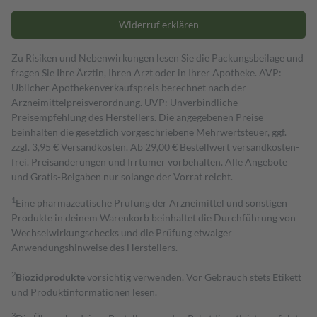
Widerruf erklären
Zu Risiken und Nebenwirkungen lesen Sie die Packungsbeilage und
fragen Sie Ihre Ärztin, Ihren Arzt oder in Ihrer Apotheke. AVP:
Üblicher Apothekenverkaufspreis berechnet nach der
Arzneimittelpreisverordnung. UVP: Unverbindliche
Preisempfehlung des Herstellers. Die angegebenen Preise
beinhalten die gesetzlich vorgeschriebene Mehrwertsteuer, ggf.
zzgl. 3,95 € Versandkosten. Ab 29,00 € Bestell­wert versand­kosten­
frei. Preisänderungen und Irrtümer vorbehalten. Alle Angebote
und Gratis-Beigaben nur solange der Vorrat reicht.
1
Eine pharmazeutische Prüfung der Arzneimittel und sonstigen
Produkte in deinem Warenkorb beinhaltet die Durchführung von
Wechselwirkungschecks und die Prüfung etwaiger
Anwendungshinweise des Herstellers.
2
Biozidprodukte
vorsichtig verwenden. Vor Gebrauch stets Etikett
und Produktinformationen lesen.
3