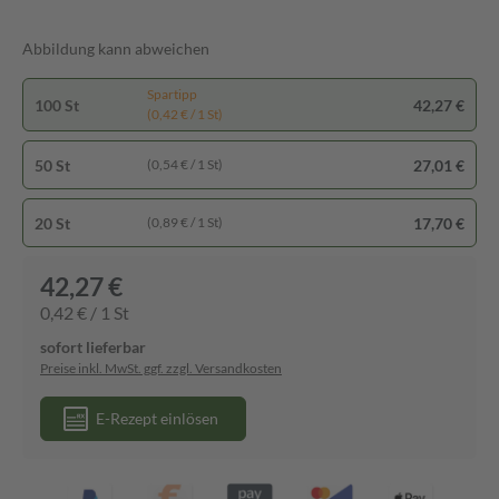
Abbildung kann abweichen
Spartipp
100 St
42,27 €
(0,42 € / 1 St)
50 St
27,01 €
(0,54 € / 1 St)
20 St
17,70 €
(0,89 € / 1 St)
42,27 €
0,42 € / 1 St
sofort lieferbar
Preise inkl. MwSt. ggf. zzgl. Versandkosten
E-Rezept einlösen