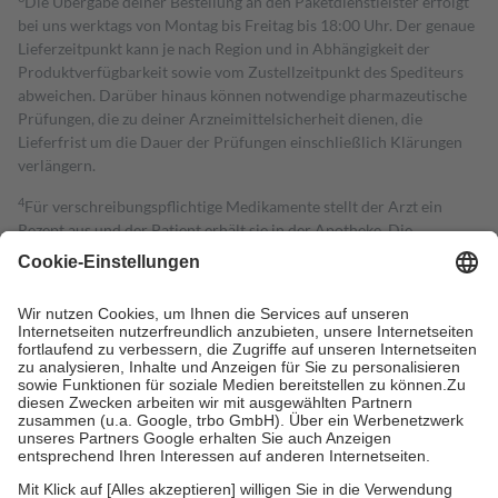
Die Übergabe deiner Bestellung an den Paketdienstleister erfolgt
bei uns werktags von Montag bis Freitag bis 18:00 Uhr. Der genaue
Lieferzeitpunkt kann je nach Region und in Abhängigkeit der
Produktverfügbarkeit sowie vom Zustellzeitpunkt des Spediteurs
abweichen. Darüber hinaus können notwendige pharmazeutische
Prüfungen, die zu deiner Arzneimittelsicherheit dienen, die
Lieferfrist um die Dauer der Prüfungen einschließlich Klärungen
verlängern.
4
Für verschreibungspflichtige Medikamente stellt der Arzt ein
Rezept aus und der Patient erhält sie in der Apotheke. Die
gesetzliche Krankenversicherung übernimmt in der Regel die
Kosten dafür, der Versicherte trägt einen Teil davon als Zuzahlung
mit.
Grundsätzlich leisten Mitglieder Zuzahlungen in Höhe von zehn
Prozent des Abgabepreises,
mindestens
jedoch
fünf Euro
und
höchstens zehn Euro.
Es sind jedoch nie mehr als die tatsächlichen
Kosten der Leistung zu entrichten.
Diese Regeln gelten grundsätzlich auch für Online-Apotheken.
Bei Heilmitteln und häuslicher Krankenpflege beträgt die
Zuzahlung zehn Prozent der Kosten sowie zehn Euro je
Verordnung.