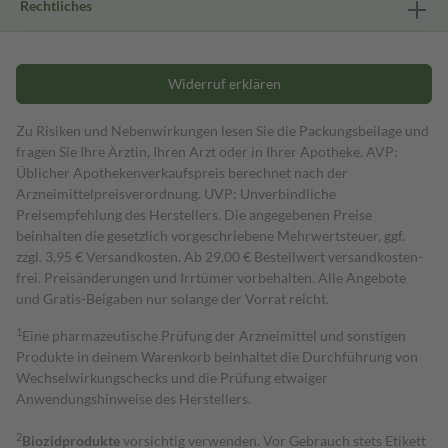
Rechtliches
Widerruf erklären
Zu Risiken und Nebenwirkungen lesen Sie die Packungsbeilage und
fragen Sie Ihre Ärztin, Ihren Arzt oder in Ihrer Apotheke. AVP:
Üblicher Apothekenverkaufspreis berechnet nach der
Arzneimittelpreisverordnung. UVP: Unverbindliche
Preisempfehlung des Herstellers. Die angegebenen Preise
beinhalten die gesetzlich vorgeschriebene Mehrwertsteuer, ggf.
zzgl. 3,95 € Versandkosten. Ab 29,00 € Bestell­wert versand­kosten­
frei. Preisänderungen und Irrtümer vorbehalten. Alle Angebote
und Gratis-Beigaben nur solange der Vorrat reicht.
1
Eine pharmazeutische Prüfung der Arzneimittel und sonstigen
Produkte in deinem Warenkorb beinhaltet die Durchführung von
Wechselwirkungschecks und die Prüfung etwaiger
Anwendungshinweise des Herstellers.
2
Biozidprodukte
vorsichtig verwenden. Vor Gebrauch stets Etikett