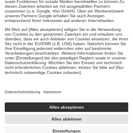
Zuzahlung zehn Prozent der Kosten sowie zehn Euro je
Verordnung.
Um das Engagement der Versicherten für ihre eigene Gesundheit zu
stärken und die besondere Stellung der Familie zu unterstützen,
fallen
keine Zuzahlungen
an bei:
• Kindern und Jugendlichen bis zum vollendeten 18. Lebensjahr
mit Ausnahme der Fahrkosten
• Untersuchungen zur Vorsorge und Früherkennung, die von der
GKV getragen werden
• empfohlenen Schutzimpfungen
• Harn- und Blutteststreifen
Wir nutzen Trusted Shops als unabhängigen Dienstleister für die
Einholung von Bewertungen. Trusted Shops hat Maßnahmen
getroffen, um sicherzustellen, dass es sich um echte Bewertungen
handelt. Mehr Informationen findest du hier:
https://help.etrusted.com/hc/de/articles/4419944605341
Einige Bilder und Inhalte wurden unter Zuhilfenahme künstlicher
Intelligenz erstellt.