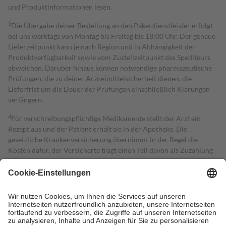
und Produktinformationen lesen.
3
Die Übergabe deiner Bestellung an den Paketdienstleister erfolgt
bei uns werktags von Montag bis Freitag bis 18:00 Uhr. Der genaue
Lieferzeitpunkt kann je nach Region und in Abhängigkeit der
Produktverfügbarkeit sowie vom Zustellzeitpunkt des Spediteurs
abweichen. Darüber hinaus können notwendige pharmazeutische
Prüfungen, die zu deiner Arzneimittelsicherheit dienen, die
Lieferfrist um die Dauer der Prüfungen einschließlich Klärungen
verlängern.
4
Für verschreibungspflichtige Medikamente stellt der Arzt ein
Rezept aus und der Patient erhält sie in der Apotheke. Die
gesetzliche Krankenversicherung übernimmt in der Regel die
Kosten dafür, der Versicherte trägt einen Teil davon als Zuzahlung
mit.
Grundsätzlich leisten Mitglieder Zuzahlungen in Höhe von zehn
Prozent des Abgabepreises,
mindestens
jedoch
fünf Euro
und
höchstens zehn Euro.
Es sind jedoch nie mehr als die tatsächlichen
Kosten der Leistung zu entrichten.
Diese Regeln gelten grundsätzlich auch für Online-Apotheken.
Bei Heilmitteln und häuslicher Krankenpflege beträgt die