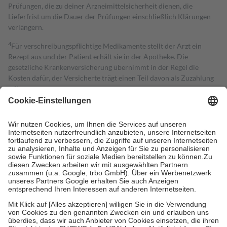
Prüfungen, die zu deiner Arzneimittelsicherheit dienen, die
Lieferfrist um die Dauer der Prüfungen einschließlich Klärungen
verlängern.
4
Für verschreibungspflichtige Medikamente stellt der Arzt ein
Rezept aus und der Patient erhält sie in der Apotheke. Die
gesetzliche Krankenversicherung übernimmt in der Regel die
Kosten dafür, der Versicherte trägt einen Teil davon als Zuzahlung
mit.
Grundsätzlich leisten Mitglieder Zuzahlungen in Höhe von zehn
Prozent des Abgabepreises,
mindestens
jedoch
fünf Euro
und
höchstens zehn Euro.
Es sind jedoch nie mehr als die tatsächlichen
Kosten der Leistung zu entrichten.
Diese Regeln gelten grundsätzlich auch für Online-Apotheken.
Bei Heilmitteln und häuslicher Krankenpflege beträgt die
Zuzahlung zehn Prozent der Kosten sowie zehn Euro je
Verordnung.
Um das Engagement der Versicherten für ihre eigene Gesundheit zu
stärken und die besondere Stellung der Familie zu unterstützen,
fallen
keine Zuzahlungen
an bei:
• Kindern und Jugendlichen bis zum vollendeten 18. Lebensjahr
mit Ausnahme der Fahrkosten