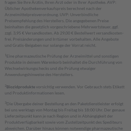
fragen Sie Ihre Ärztin, Ihren Arzt oder in Ihrer Apotheke. AVP:
Üblicher Apothekenverkaufspreis berechnet nach der
Arzneimittelpreisverordnung. UVP: Unverbindliche
Preisempfehlung des Herstellers. Die angegebenen Preise
beinhalten die gesetzlich vorgeschriebene Mehrwertsteuer, ggf.
zzgl. 3,95 € Versandkosten. Ab 29,00 € Bestell­wert versand­kosten­
frei. Preisänderungen und Irrtümer vorbehalten. Alle Angebote
und Gratis-Beigaben nur solange der Vorrat reicht.
1
Eine pharmazeutische Prüfung der Arzneimittel und sonstigen
Produkte in deinem Warenkorb beinhaltet die Durchführung von
Wechselwirkungschecks und die Prüfung etwaiger
Anwendungshinweise des Herstellers.
2
Biozidprodukte
vorsichtig verwenden. Vor Gebrauch stets Etikett
und Produktinformationen lesen.
3
Die Übergabe deiner Bestellung an den Paketdienstleister erfolgt
bei uns werktags von Montag bis Freitag bis 18:00 Uhr. Der genaue
Lieferzeitpunkt kann je nach Region und in Abhängigkeit der
Produktverfügbarkeit sowie vom Zustellzeitpunkt des Spediteurs
abweichen. Darüber hinaus können notwendige pharmazeutische