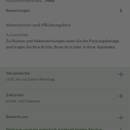
Autoimmunerkrank…
Mehr
Bewertungen
Hinweistexte und Pflichtangaben
Arzneimittel
Zu Risiken und Nebenwirkungen lesen Sie die Packungsbeilage
und fragen Sie Ihre Ärztin, Ihren Arzt oder in Ihrer Apotheke.
Versandarten
i.d.R. am nächsten Werktag
Zahlarten
sicher und bequem
Bewerte uns
Vertraue unserem mehrfach ausgezeichneten Service