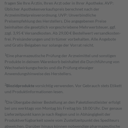
fragen Sie Ihre Ärztin, Ihren Arzt oder in Ihrer Apotheke. AVP:
Üblicher Apothekenverkaufspreis berechnet nach der
Arzneimittelpreisverordnung. UVP: Unverbindliche
Preisempfehlung des Herstellers. Die angegebenen Preise
beinhalten die gesetzlich vorgeschriebene Mehrwertsteuer, ggf.
zzgl. 3,95 € Versandkosten. Ab 29,00 € Bestell­wert versand­kosten­
frei. Preisänderungen und Irrtümer vorbehalten. Alle Angebote
und Gratis-Beigaben nur solange der Vorrat reicht.
1
Eine pharmazeutische Prüfung der Arzneimittel und sonstigen
Produkte in deinem Warenkorb beinhaltet die Durchführung von
Wechselwirkungschecks und die Prüfung etwaiger
Anwendungshinweise des Herstellers.
2
Biozidprodukte
vorsichtig verwenden. Vor Gebrauch stets Etikett
und Produktinformationen lesen.
3
Die Übergabe deiner Bestellung an den Paketdienstleister erfolgt
bei uns werktags von Montag bis Freitag bis 18:00 Uhr. Der genaue
Lieferzeitpunkt kann je nach Region und in Abhängigkeit der
Produktverfügbarkeit sowie vom Zustellzeitpunkt des Spediteurs
abweichen. Darüber hinaus können notwendige pharmazeutische