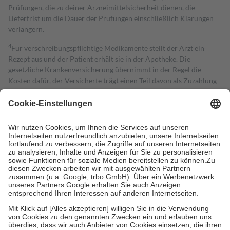
Prüfungen, die zu deiner Arzneimittelsicherheit dienen, die
Lieferfrist um die Dauer der Prüfungen einschließlich Klärungen
verlängern.
4
Für verschreibungspflichtige Medikamente stellt der Arzt ein
Rezept aus und der Patient erhält sie in der Apotheke. Die
gesetzliche Krankenversicherung übernimmt in der Regel die
Kosten dafür, der Versicherte trägt einen Teil davon als Zuzahlung
mit.
Grundsätzlich leisten Mitglieder Zuzahlungen in Höhe von zehn
Prozent des Abgabepreises,
mindestens
jedoch
fünf Euro
und
höchstens zehn Euro.
Es sind jedoch nie mehr als die tatsächlichen
Kosten der Leistung zu entrichten.
Diese Regeln gelten grundsätzlich auch für Online-Apotheken.
Bei Heilmitteln und häuslicher Krankenpflege beträgt die
Zuzahlung zehn Prozent der Kosten sowie zehn Euro je
Verordnung.
Um das Engagement der Versicherten für ihre eigene Gesundheit zu
stärken und die besondere Stellung der Familie zu unterstützen,
fallen
keine Zuzahlungen
an bei:
• Kindern und Jugendlichen bis zum vollendeten 18. Lebensjahr