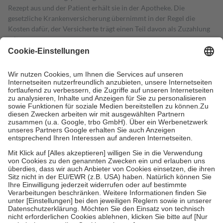
Rezept aus und der Patient erhält sie in der Apotheke. Die
gesetzliche Krankenversicherung übernimmt in der Regel die
Kosten dafür, der Versicherte trägt einen Teil davon als Zuzahlung
mit.
Grundsätzlich leisten Mitglieder Zuzahlungen in Höhe von zehn
Prozent des Abgabepreises,
mindestens
jedoch
fünf Euro
und
höchstens zehn Euro.
Es sind jedoch nie mehr als die tatsächlichen
Kosten der Leistung zu entrichten.
Diese Regeln gelten grundsätzlich auch für Online-Apotheken.
Bei Heilmitteln und häuslicher Krankenpflege beträgt die
Zuzahlung zehn Prozent der Kosten sowie zehn Euro je
Verordnung.
Um das Engagement der Versicherten für ihre eigene Gesundheit zu
stärken und die besondere Stellung der Familie zu unterstützen,
fallen
keine Zuzahlungen
an bei:
• Kindern und Jugendlichen bis zum vollendeten 18. Lebensjahr
mit Ausnahme der Fahrkosten
• Untersuchungen zur Vorsorge und Früherkennung, die von der
GKV getragen werden
• empfohlenen Schutzimpfungen
• Harn- und Blutteststreifen