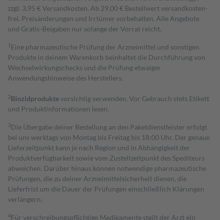
zzgl. 3,95 € Versandkosten. Ab 29,00 € Bestell­wert versand­kosten­
frei. Preisänderungen und Irrtümer vorbehalten. Alle Angebote
und Gratis-Beigaben nur solange der Vorrat reicht.
1
Eine pharmazeutische Prüfung der Arzneimittel und sonstigen
Produkte in deinem Warenkorb beinhaltet die Durchführung von
Wechselwirkungschecks und die Prüfung etwaiger
Anwendungshinweise des Herstellers.
2
Biozidprodukte
vorsichtig verwenden. Vor Gebrauch stets Etikett
und Produktinformationen lesen.
3
Die Übergabe deiner Bestellung an den Paketdienstleister erfolgt
bei uns werktags von Montag bis Freitag bis 18:00 Uhr. Der genaue
Lieferzeitpunkt kann je nach Region und in Abhängigkeit der
Produktverfügbarkeit sowie vom Zustellzeitpunkt des Spediteurs
abweichen. Darüber hinaus können notwendige pharmazeutische
Prüfungen, die zu deiner Arzneimittelsicherheit dienen, die
Lieferfrist um die Dauer der Prüfungen einschließlich Klärungen
verlängern.
4
Für verschreibungspflichtige Medikamente stellt der Arzt ein