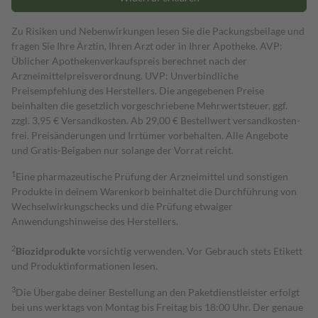
Zu Risiken und Nebenwirkungen lesen Sie die Packungsbeilage und
fragen Sie Ihre Ärztin, Ihren Arzt oder in Ihrer Apotheke. AVP:
Üblicher Apothekenverkaufspreis berechnet nach der
Arzneimittelpreisverordnung. UVP: Unverbindliche
Preisempfehlung des Herstellers. Die angegebenen Preise
beinhalten die gesetzlich vorgeschriebene Mehrwertsteuer, ggf.
zzgl. 3,95 € Versandkosten. Ab 29,00 € Bestell­wert versand­kosten­
frei. Preisänderungen und Irrtümer vorbehalten. Alle Angebote
und Gratis-Beigaben nur solange der Vorrat reicht.
1
Eine pharmazeutische Prüfung der Arzneimittel und sonstigen
Produkte in deinem Warenkorb beinhaltet die Durchführung von
Wechselwirkungschecks und die Prüfung etwaiger
Anwendungshinweise des Herstellers.
2
Biozidprodukte
vorsichtig verwenden. Vor Gebrauch stets Etikett
und Produktinformationen lesen.
3
Die Übergabe deiner Bestellung an den Paketdienstleister erfolgt
bei uns werktags von Montag bis Freitag bis 18:00 Uhr. Der genaue