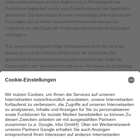
Lieferzeitpunkt kann je nach Region und in Abhängigkeit der
Produktverfügbarkeit sowie vom Zustellzeitpunkt des Spediteurs
abweichen. Darüber hinaus können notwendige pharmazeutische
Prüfungen, die zu deiner Arzneimittelsicherheit dienen, die
Lieferfrist um die Dauer der Prüfungen einschließlich Klärungen
verlängern.
4
Für verschreibungspflichtige Medikamente stellt der Arzt ein
Rezept aus und der Patient erhält sie in der Apotheke. Die
gesetzliche Krankenversicherung übernimmt in der Regel die
Kosten dafür, der Versicherte trägt einen Teil davon als Zuzahlung
mit.
Grundsätzlich leisten Mitglieder Zuzahlungen in Höhe von zehn
Prozent des Abgabepreises,
mindestens
jedoch
fünf Euro
und
höchstens zehn Euro.
Es sind jedoch nie mehr als die tatsächlichen
Kosten der Leistung zu entrichten.
Diese Regeln gelten grundsätzlich auch für Online-Apotheken.
Bei Heilmitteln und häuslicher Krankenpflege beträgt die
Zuzahlung zehn Prozent der Kosten sowie zehn Euro je
Verordnung.
Um das Engagement der Versicherten für ihre eigene Gesundheit zu
stärken und die besondere Stellung der Familie zu unterstützen,