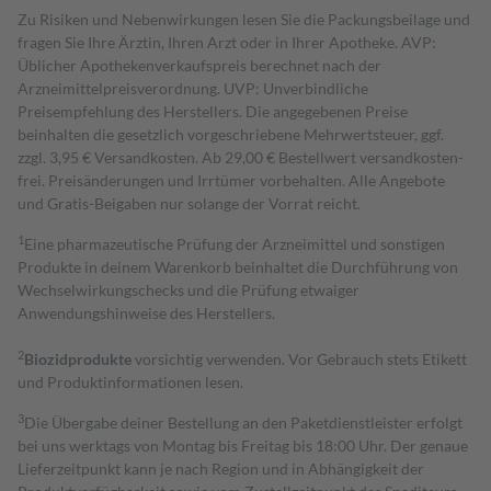
Zu Risiken und Nebenwirkungen lesen Sie die Packungsbeilage und
fragen Sie Ihre Ärztin, Ihren Arzt oder in Ihrer Apotheke. AVP:
Üblicher Apothekenverkaufspreis berechnet nach der
Arzneimittelpreisverordnung. UVP: Unverbindliche
Preisempfehlung des Herstellers. Die angegebenen Preise
beinhalten die gesetzlich vorgeschriebene Mehrwertsteuer, ggf.
zzgl. 3,95 € Versandkosten. Ab 29,00 € Bestell­wert versand­kosten­
frei. Preisänderungen und Irrtümer vorbehalten. Alle Angebote
und Gratis-Beigaben nur solange der Vorrat reicht.
1
Eine pharmazeutische Prüfung der Arzneimittel und sonstigen
Produkte in deinem Warenkorb beinhaltet die Durchführung von
Wechselwirkungschecks und die Prüfung etwaiger
Anwendungshinweise des Herstellers.
2
Biozidprodukte
vorsichtig verwenden. Vor Gebrauch stets Etikett
und Produktinformationen lesen.
3
Die Übergabe deiner Bestellung an den Paketdienstleister erfolgt
bei uns werktags von Montag bis Freitag bis 18:00 Uhr. Der genaue
Lieferzeitpunkt kann je nach Region und in Abhängigkeit der