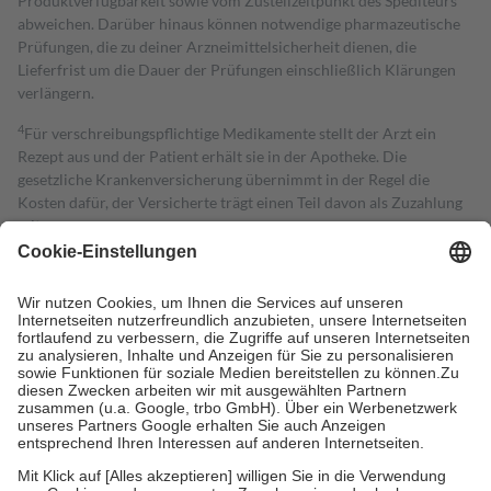
Produktverfügbarkeit sowie vom Zustellzeitpunkt des Spediteurs
abweichen. Darüber hinaus können notwendige pharmazeutische
Prüfungen, die zu deiner Arzneimittelsicherheit dienen, die
Lieferfrist um die Dauer der Prüfungen einschließlich Klärungen
verlängern.
4
Für verschreibungspflichtige Medikamente stellt der Arzt ein
Rezept aus und der Patient erhält sie in der Apotheke. Die
gesetzliche Krankenversicherung übernimmt in der Regel die
Kosten dafür, der Versicherte trägt einen Teil davon als Zuzahlung
mit.
Grundsätzlich leisten Mitglieder Zuzahlungen in Höhe von zehn
Prozent des Abgabepreises,
mindestens
jedoch
fünf Euro
und
höchstens zehn Euro.
Es sind jedoch nie mehr als die tatsächlichen
Kosten der Leistung zu entrichten.
Diese Regeln gelten grundsätzlich auch für Online-Apotheken.
Bei Heilmitteln und häuslicher Krankenpflege beträgt die
Zuzahlung zehn Prozent der Kosten sowie zehn Euro je
Verordnung.
Um das Engagement der Versicherten für ihre eigene Gesundheit zu
stärken und die besondere Stellung der Familie zu unterstützen,
fallen
keine Zuzahlungen
an bei: