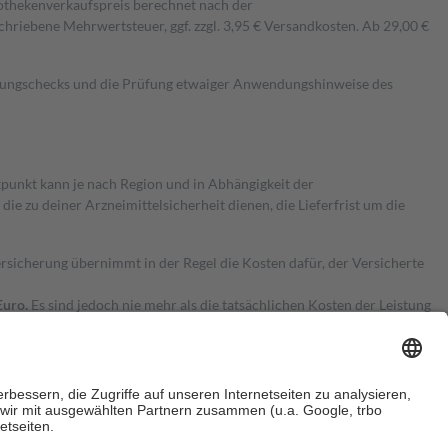
pothekenverkaufspreis berechnet nach der
hriebene Mehrwertsteuer, ggf. zzgl. 3,95 € Versandkosten. Ab 29,00 €
kungschecks und die Prüfung etwaiger Anwendungshinweise des
itpunkt kann je nach Region und in Abhängigkeit der
 zu deiner Arzneimittelsicherheit dienen, die Lieferfrist um die
ersicherung übernimmt in der Regel die Kosten dafür, der Versicherte
Euro.
Es sind jedoch nie mehr als die tatsächlichen Kosten der Leistung
e Zuzahlungen
an bei: