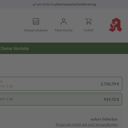
persönliche
pharmazeutische Beratung
Rezept einlösen
Mein Konto
0,00 €
Deine Vorteile
pp
2.750,79 €
 € / 1 St)
919,72 €
 € / 1 St)
sofort lieferbar
Preise inkl. MwSt. ggf. zzgl. Versandkosten