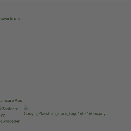
Bewerte uns
Sanicare App