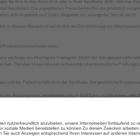
gen Sie Ihre Ärztin, Ihren Arzt oder in Ihrer Apotheke. AVP: Üblicher A
s Herstellers. Die angegebenen Preise beinhalten die gesetzlich vorgesc
alten. Alle Angebote und Gratis-Beigaben nur solange der Vorrat reicht.
dukte in deinem Warenkorb beinhaltet die Durchführung von Wechselwir
nd Produktinformationen lesen.
 uns werktags von Montag bis Freitag bis 18:00 Uhr. Der genaue Lieferze
ichen. Darüber hinaus können notwendige pharmazeutische Prüfungen, die
aus und der Patient erhält sie in der Apotheke. Die gesetzliche Krankenv
ent des Abgabepreises,
mindestens
jedoch
fünf Euro
und
höchstens zehn 
zehn Prozent der Kosten sowie zehn Euro je Verordnung.
rken und die besondere Stellung der Familie zu unterstützen, fallen
kein
 Ausnahme der Fahrkosten
 getragen werden