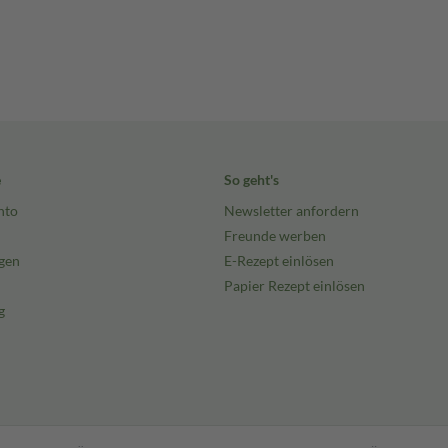
e
So geht's
nto
Newsletter anfordern
Freunde werben
gen
E-Rezept einlösen
Papier Rezept einlösen
g