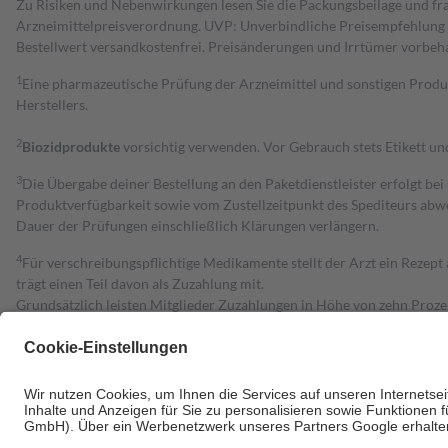
Zu Risiken und Nebenwirkungen lesen Sie die Packungsbeilage und fra
Arzneimittelpreisverordnung. UVP: Unverbindliche Preisempfehlung de
Bestell­wert versand­kosten­frei. Preisänderungen und Irrtümer vorbeh
1
Eine pharmazeutische Prüfung der Arzneimittel und sonstigen Pro
Herstellers.
2
Biozidprodukte
vorsichtig verwenden. Vor Gebrauch stets Etikett u
3
Die Übergabe deiner Bestellung an den Paketdienstleister erfolgt bei
Produktverfügbarkeit sowie vom Zustellzeitpunkt des Spediteurs abwe
Dauer der Prüfungen einschließlich Klärungen verlängern.
4
Für verschreibungspflichtige Medikamente stellt der Arzt ein Rezept 
trägt einen Teil davon als Zuzahlung mit.
Grundsätzlich leisten Mitglieder Zuzahlungen in Höhe von zehn Proz
zu entrichten.
Diese Regeln gelten grundsätzlich auch für Online-Apotheken.
Bei Heilmitteln und häuslicher Krankenpflege beträgt die Zuzahlung 
Um das Engagement der Versicherten für ihre eigene Gesundheit zu stä
• Kindern und Jugendlichen bis zum vollendeten 18. Lebensjahr mit
• Untersuchungen zur Vorsorge und Früherkennung, die von der GKV