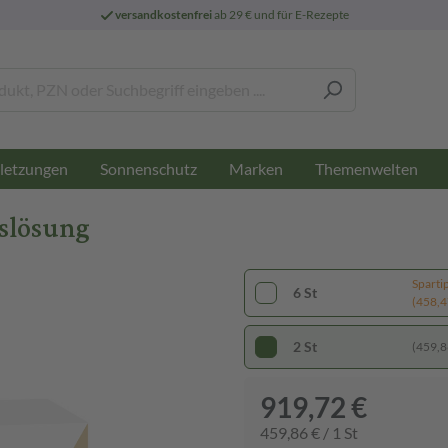
versandkostenfrei
ab 29 € und für E-Rezepte
letzungen
Sonnenschutz
Marken
Themenwelten
nslösung
Sparti
6 St
(458,47
2 St
(459,86
919,72 €
459,86 € / 1 St