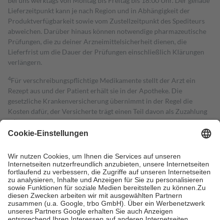
bei uns werktags von Montag bis Freitag bis 18:00 Uhr. Der genaue
Lieferzeitpunkt kann je nach Region und in Abhängigkeit der
Produktverfügbarkeit sowie vom Zustellzeitpunkt des Spediteurs
abweichen. Darüber hinaus können notwendige pharmazeutische
Prüfungen, die zu deiner Arzneimittelsicherheit dienen, die
Lieferfrist um die Dauer der Prüfungen einschließlich Klärungen
verlängern.
4
Für verschreibungspflichtige Medikamente stellt der Arzt ein
Rezept aus und der Patient erhält sie in der Apotheke. Die
gesetzliche Krankenversicherung übernimmt in der Regel die
Kosten dafür, der Versicherte trägt einen Teil davon als Zuzahlung
mit.
Grundsätzlich leisten Mitglieder Zuzahlungen in Höhe von zehn
Prozent des Abgabepreises,
mindestens
jedoch
fünf Euro
und
höchstens zehn Euro.
Es sind jedoch nie mehr als die tatsächlichen
Kosten der Leistung zu entrichten.
Diese Regeln gelten grundsätzlich auch für Online-Apotheken.
Bei Heilmitteln und häuslicher Krankenpflege beträgt die
Zuzahlung zehn Prozent der Kosten sowie zehn Euro je
Verordnung.
Um das Engagement der Versicherten für ihre eigene Gesundheit zu