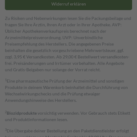
Widerruf erklären
Zu Risiken und Nebenwirkungen lesen Sie die Packungsbeilage und
fragen Sie Ihre Ärztin, Ihren Arzt oder in Ihrer Apotheke. AVP:
Üblicher Apothekenverkaufspreis berechnet nach der
Arzneimittelpreisverordnung. UVP: Unverbindliche
Preisempfehlung des Herstellers. Die angegebenen Preise
beinhalten die gesetzlich vorgeschriebene Mehrwertsteuer, ggf.
zzgl. 3,95 € Versandkosten. Ab 29,00 € Bestell­wert versand­kosten­
frei. Preisänderungen und Irrtümer vorbehalten. Alle Angebote
und Gratis-Beigaben nur solange der Vorrat reicht.
1
Eine pharmazeutische Prüfung der Arzneimittel und sonstigen
Produkte in deinem Warenkorb beinhaltet die Durchführung von
Wechselwirkungschecks und die Prüfung etwaiger
Anwendungshinweise des Herstellers.
2
Biozidprodukte
vorsichtig verwenden. Vor Gebrauch stets Etikett
und Produktinformationen lesen.
3
Die Übergabe deiner Bestellung an den Paketdienstleister erfolgt