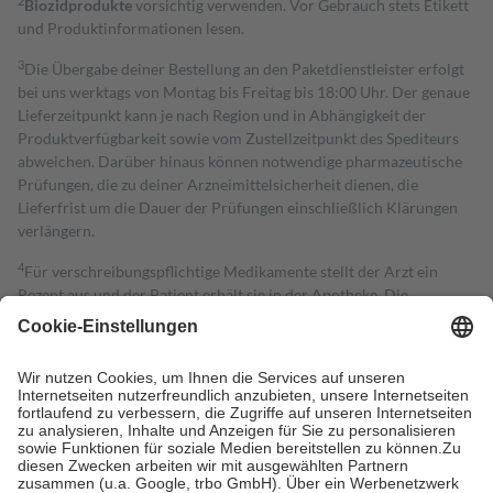
2
Biozidprodukte
vorsichtig verwenden. Vor Gebrauch stets Etikett
und Produktinformationen lesen.
3
Die Übergabe deiner Bestellung an den Paketdienstleister erfolgt
bei uns werktags von Montag bis Freitag bis 18:00 Uhr. Der genaue
Lieferzeitpunkt kann je nach Region und in Abhängigkeit der
Produktverfügbarkeit sowie vom Zustellzeitpunkt des Spediteurs
abweichen. Darüber hinaus können notwendige pharmazeutische
Prüfungen, die zu deiner Arzneimittelsicherheit dienen, die
Lieferfrist um die Dauer der Prüfungen einschließlich Klärungen
verlängern.
4
Für verschreibungspflichtige Medikamente stellt der Arzt ein
Rezept aus und der Patient erhält sie in der Apotheke. Die
gesetzliche Krankenversicherung übernimmt in der Regel die
Kosten dafür, der Versicherte trägt einen Teil davon als Zuzahlung
mit.
Grundsätzlich leisten Mitglieder Zuzahlungen in Höhe von zehn
Prozent des Abgabepreises,
mindestens
jedoch
fünf Euro
und
höchstens zehn Euro.
Es sind jedoch nie mehr als die tatsächlichen
Kosten der Leistung zu entrichten.
Diese Regeln gelten grundsätzlich auch für Online-Apotheken.