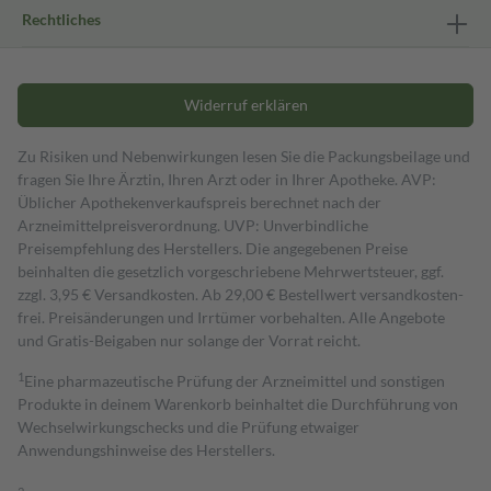
Rechtliches
Widerruf erklären
Zu Risiken und Nebenwirkungen lesen Sie die Packungsbeilage und
fragen Sie Ihre Ärztin, Ihren Arzt oder in Ihrer Apotheke. AVP:
Üblicher Apothekenverkaufspreis berechnet nach der
Arzneimittelpreisverordnung. UVP: Unverbindliche
Preisempfehlung des Herstellers. Die angegebenen Preise
beinhalten die gesetzlich vorgeschriebene Mehrwertsteuer, ggf.
zzgl. 3,95 € Versandkosten. Ab 29,00 € Bestell­wert versand­kosten­
frei. Preisänderungen und Irrtümer vorbehalten. Alle Angebote
und Gratis-Beigaben nur solange der Vorrat reicht.
1
Eine pharmazeutische Prüfung der Arzneimittel und sonstigen
Produkte in deinem Warenkorb beinhaltet die Durchführung von
Wechselwirkungschecks und die Prüfung etwaiger
Anwendungshinweise des Herstellers.