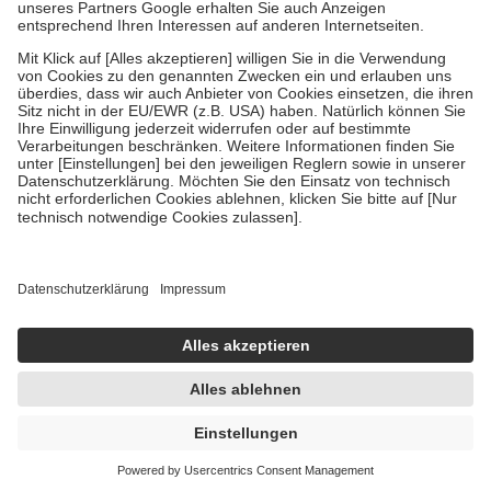
Bei Heilmitteln und häuslicher Krankenpflege beträgt die
Zuzahlung zehn Prozent der Kosten sowie zehn Euro je
Verordnung.
Um das Engagement der Versicherten für ihre eigene Gesundheit zu
stärken und die besondere Stellung der Familie zu unterstützen,
fallen
keine Zuzahlungen
an bei:
• Kindern und Jugendlichen bis zum vollendeten 18. Lebensjahr
mit Ausnahme der Fahrkosten
• Untersuchungen zur Vorsorge und Früherkennung, die von der
GKV getragen werden
• empfohlenen Schutzimpfungen
• Harn- und Blutteststreifen
Wir nutzen Trusted Shops als unabhängigen Dienstleister für die
Einholung von Bewertungen. Trusted Shops hat Maßnahmen
getroffen, um sicherzustellen, dass es sich um echte Bewertungen
handelt. Mehr Informationen findest du hier:
https://help.etrusted.com/hc/de/articles/4419944605341