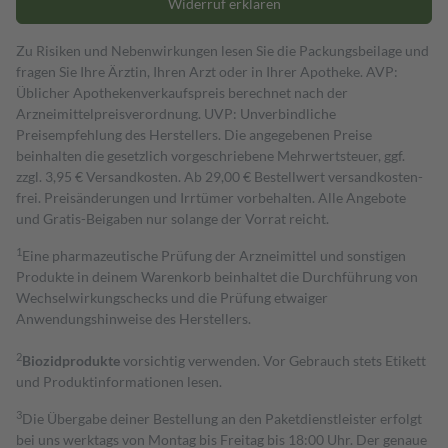
Widerruf erklären
Zu Risiken und Nebenwirkungen lesen Sie die Packungsbeilage und
fragen Sie Ihre Ärztin, Ihren Arzt oder in Ihrer Apotheke. AVP:
Üblicher Apothekenverkaufspreis berechnet nach der
Arzneimittelpreisverordnung. UVP: Unverbindliche
Preisempfehlung des Herstellers. Die angegebenen Preise
beinhalten die gesetzlich vorgeschriebene Mehrwertsteuer, ggf.
zzgl. 3,95 € Versandkosten. Ab 29,00 € Bestell­wert versand­kosten­
frei. Preisänderungen und Irrtümer vorbehalten. Alle Angebote
und Gratis-Beigaben nur solange der Vorrat reicht.
1
Eine pharmazeutische Prüfung der Arzneimittel und sonstigen
Produkte in deinem Warenkorb beinhaltet die Durchführung von
Wechselwirkungschecks und die Prüfung etwaiger
Anwendungshinweise des Herstellers.
2
Biozidprodukte
vorsichtig verwenden. Vor Gebrauch stets Etikett
und Produktinformationen lesen.
3
Die Übergabe deiner Bestellung an den Paketdienstleister erfolgt
bei uns werktags von Montag bis Freitag bis 18:00 Uhr. Der genaue