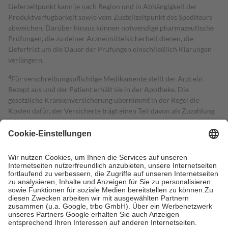
Lieferzeitpunkt kann je nach Region und in Abhängigkeit der
Produktverfügbarkeit sowie vom Zustellzeitpunkt des Spediteurs
abweichen. Darüber hinaus können notwendige pharmazeutische
Prüfungen, die zu deiner Arzneimittelsicherheit dienen, die
Lieferfrist um die Dauer der Prüfungen einschließlich Klärungen
verlängern.
4
Für verschreibungspflichtige Medikamente stellt der Arzt ein
Rezept aus und der Patient erhält sie in der Apotheke. Die
gesetzliche Krankenversicherung übernimmt in der Regel die
Kosten dafür, der Versicherte trägt einen Teil davon als Zuzahlung
mit.
Grundsätzlich leisten Mitglieder Zuzahlungen in Höhe von zehn
Prozent des Abgabepreises,
mindestens
jedoch
fünf Euro
und
höchstens zehn Euro.
Es sind jedoch nie mehr als die tatsächlichen
Kosten der Leistung zu entrichten.
Diese Regeln gelten grundsätzlich auch für Online-Apotheken.
Bei Heilmitteln und häuslicher Krankenpflege beträgt die
Zuzahlung zehn Prozent der Kosten sowie zehn Euro je
Verordnung.
Um das Engagement der Versicherten für ihre eigene Gesundheit zu