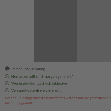
Abbildung kann abweichen
Persönliche Beratung
Heute bestellt und morgen geliefert³
Wechselwirkungscheck inklusive
Versandkostenfreie Lieferung
Bei der Einlösung eines Kassenrezeptes werden nur die gesetzlichen 
Rechnung gestellt.⁴