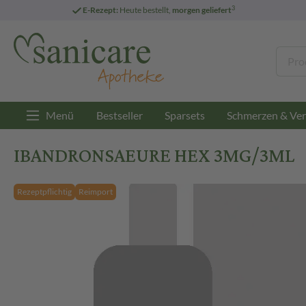
3
E-Rezept:
Heute bestellt,
morgen geliefert
Menü
Bestseller
Sparsets
Schmerzen & Ver
IBANDRONSAEURE HEX 3MG/3ML
Rezeptpflichtig
Reimport