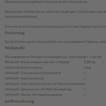
Überdosierung umgehend mit einem Arzt in Verbindung.
Generell gilt: Achten Sie vor allem bei Säuglingen, Kleinkindern un
Vorsichtsmaßnahmen.
Eine vom Arzt verordnete Dosierung kann von den Angaben der Packun
Dosierung
Da die Dosierung des Arzneimittels von verschiedenen Faktoren abhäng
Wirkstoffe
Die angegebenen Mengen sind bezogen auf 3 ml Lösung = 1 Spritze
Wirkstoff
Ibandronsäure natrium-1-Wasser
3,38 mg
entspricht
Ibandronsäure
3 mg
Hilfsstoff
Citronensäure monohydrat
+
Hilfsstoff
Natriumchlorid
+
Hilfsstoff
Natriumhydroxid zur pH-Wert-Einstellung
+
Hilfsstoff
Salzsäure zur pH-Wert-Einstellung
+
Hilfsstoff
Wasser für Injektionszwecke
+
Aufbewahrung