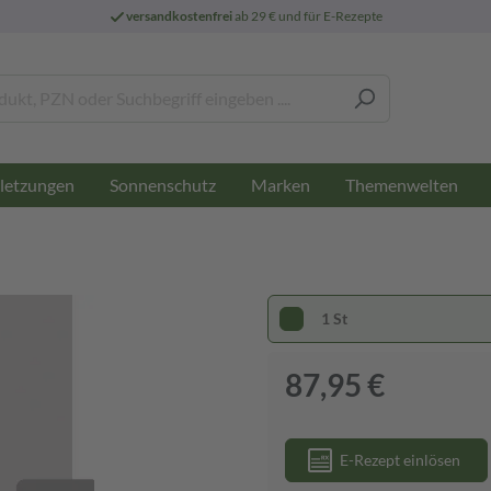
versandkostenfrei
ab 29 € und für E-Rezepte
letzungen
Sonnenschutz
Marken
Themenwelten
1 St
87,95 €
E-Rezept einlösen