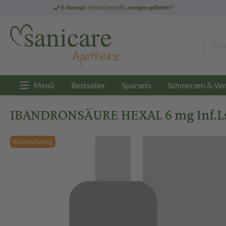
3
E-Rezept:
Heute bestellt,
morgen geliefert
Menü
Bestseller
Sparsets
Schmerzen & Ver
IBANDRONSÄURE HEXAL 6 mg Inf.Lsg.
Rezeptpflichtig