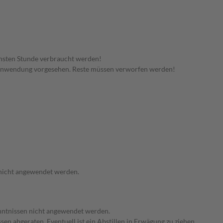
hsten Stunde verbraucht werden!
 Anwendung vorgesehen. Reste müssen verworfen werden!
 nicht angewendet werden.
enntnissen nicht angewendet werden.
en abgeraten. Eventuell ist ein Abstillen in Erwägung zu ziehen.