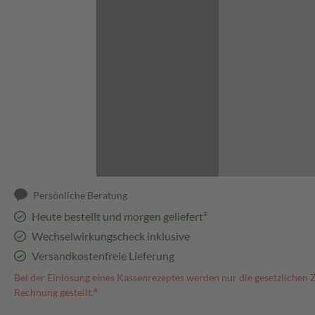
Abbildung kann abweichen
Persönliche Beratung
Heute bestellt und morgen geliefert³
Wechselwirkungscheck inklusive
Versandkostenfreie Lieferung
Bei der Einlösung eines Kassenrezeptes werden nur die gesetzlichen 
Rechnung gestellt.⁴