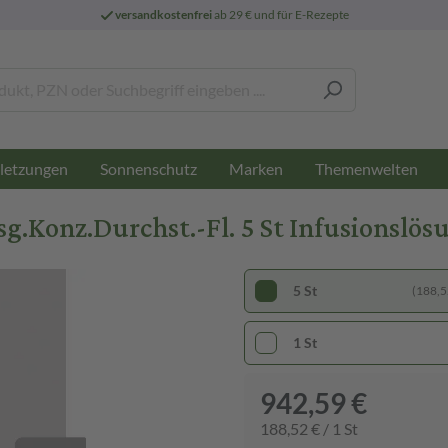
versandkostenfrei
ab 29 € und für E-Rezepte
letzungen
Sonnenschutz
Marken
Themenwelten
Konz.Durchst.-Fl. 5 St Infusionslös
5 St
(188,52
1 St
942,59 €
188,52 € / 1 St