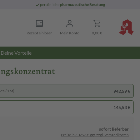
persönliche
pharmazeutische Beratung
Rezept einlösen
Mein Konto
0,00 €
Deine Vorteile
ungskonzentrat
942,59 €
 € / 1 St)
145,53 €
sofort lieferbar
Preise inkl. MwSt. ggf. zzgl. Versandkosten