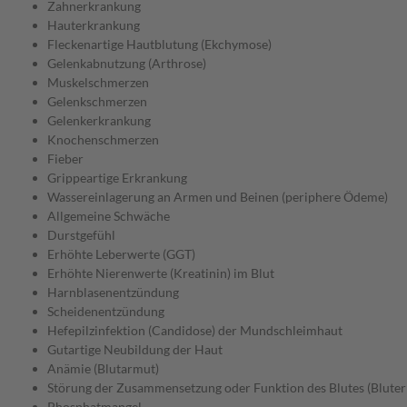
Zahnerkrankung
Hauterkrankung
Fleckenartige Hautblutung (Ekchymose)
Gelenkabnutzung (Arthrose)
Muskelschmerzen
Gelenkschmerzen
Gelenkerkrankung
Knochenschmerzen
Fieber
Grippeartige Erkrankung
Wassereinlagerung an Armen und Beinen (periphere Ödeme)
Allgemeine Schwäche
Durstgefühl
Erhöhte Leberwerte (GGT)
Erhöhte Nierenwerte (Kreatinin) im Blut
Harnblasenentzündung
Scheidenentzündung
Hefepilzinfektion (Candidose) der Mundschleimhaut
Gutartige Neubildung der Haut
Anämie (Blutarmut)
Störung der Zusammensetzung oder Funktion des Blutes (Blute
Phosphatmangel