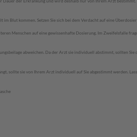
r Dauer der Erkrankung und wird deshalb nur von Ihrem Arzt bestimmt.
lt im Blut kommen. Setzen Sie sich bei dem Verdacht auf eine Überdosie
d älteren Menschen auf eine gewissenhafte Dosierung. Im Zweifelsfalle f
gsbeilage abweichen. Da der Arzt sie individuell abstimmt, sollten Si
t, sollte sie von Ihrem Arzt individuell auf Sie abgestimmt werden. Las
lasche