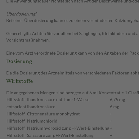
Die Anwendungsdauer richtet sich nach Art der Beschwerde und/ode
Überdosierung?
Bei einer Überdosierung kann es zu einem verminderten Kalziumgeha
Generell gilt: Achten Sie vor allem bei Säuglingen, Kleinkindern un
Vorsichtsmaßnahmen.
Eine vom Arzt verordnete Dosierung kann von den Angaben der Packun
Dosierung
Da die Dosierung des Arzneimittels von verschiedenen Faktoren abhäng
Wirkstoffe
Die angegebenen Mengen sind bezogen auf 6 ml Konzentrat = 1 Glasf
Hilfsstoff
Ibandronsäure natrium-1-Wasser
6,75 mg
entspricht
Ibandronsäure
6 mg
Hilfsstoff
Citronensäure monohydrat
+
Hilfsstoff
Natriumchlorid
+
Hilfsstoff
Natriumhydroxid zur pH-Wert-Einstellung
+
Hilfsstoff
Salzsäure zur pH-Wert-Einstellung
+