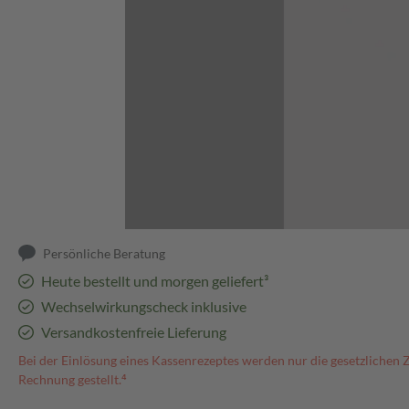
Abbildung kann abweichen
Persönliche Beratung
Heute bestellt und morgen geliefert³
Wechselwirkungscheck inklusive
Versandkostenfreie Lieferung
Bei der Einlösung eines Kassenrezeptes werden nur die gesetzlichen 
Rechnung gestellt.⁴