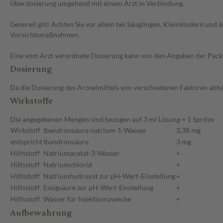
Überdosierung umgehend mit einem Arzt in Verbindung.
Generell gilt: Achten Sie vor allem bei Säuglingen, Kleinkindern un
Vorsichtsmaßnahmen.
Eine vom Arzt verordnete Dosierung kann von den Angaben der Packun
Dosierung
Da die Dosierung des Arzneimittels von verschiedenen Faktoren abhäng
Wirkstoffe
Die angegebenen Mengen sind bezogen auf 3 ml Lösung = 1 Spritze
Wirkstoff
Ibandronsäure natrium-1-Wasser
3,38 mg
entspricht
Ibandronsäure
3 mg
Hilfsstoff
Natriumacetat-3-Wasser
+
Hilfsstoff
Natriumchlorid
+
Hilfsstoff
Natriumhydroxid zur pH-Wert-Einstellung
+
Hilfsstoff
Essigsäure zur pH-Wert-Einstellung
+
Hilfsstoff
Wasser für Injektionszwecke
+
Aufbewahrung