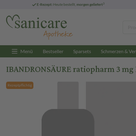
3
E-Rezept:
Heute bestellt,
morgen geliefert
Menü
Bestseller
Sparsets
Schmerzen & Ver
IBANDRONSÄURE ratiopharm 3 mg Inj.L
Rezeptpflichtig