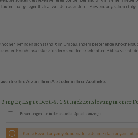
st kaufen, nur gelegentlich anwenden oder deren Anwendung schon einige 
 Knochen befinden sich ständig im Umbau, indem bestehende Knochensubs
gesunder Knochensubstanz fördern und den krankhaften Abbau verminde
gen Sie Ihre Ärztin, Ihren Arzt oder in Ihrer Apotheke.
nj.Lsg i.e.Fert.-S. 1 St Injektionslösung in einer Fe
Bewertungen nur in der aktuellen Sprache anzeigen.
Keine Bewertungen gefunden. Teile deine Erfahrungen mit a