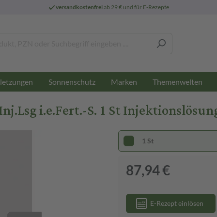
versandkostenfrei
ab 29 € und für E-Rezepte
letzungen
Sonnenschutz
Marken
Themenwelten
sg i.e.Fert.-S. 1 St Injektionslösung 
1 St
87,94 €
E-Rezept einlösen