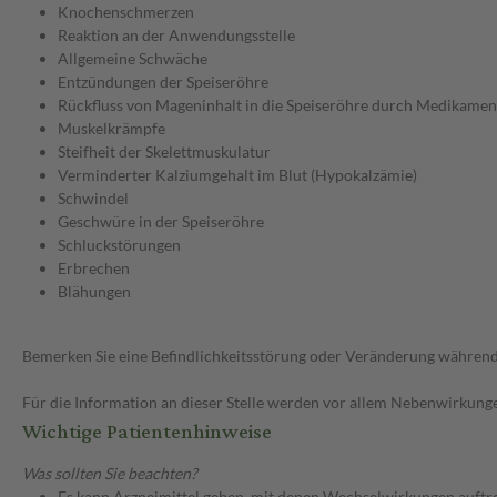
Knochenschmerzen
Reaktion an der Anwendungsstelle
Allgemeine Schwäche
Entzündungen der Speiseröhre
Rückfluss von Mageninhalt in die Speiseröhre durch Medikamen
Muskelkrämpfe
Steifheit der Skelettmuskulatur
Verminderter Kalziumgehalt im Blut (Hypokalzämie)
Schwindel
Geschwüre in der Speiseröhre
Schluckstörungen
Erbrechen
Blähungen
Bemerken Sie eine Befindlichkeitsstörung oder Veränderung während 
Für die Information an dieser Stelle werden vor allem Nebenwirkunge
Wichtige Patientenhinweise
Was sollten Sie beachten?
Es kann Arzneimittel geben, mit denen Wechselwirkungen auftret