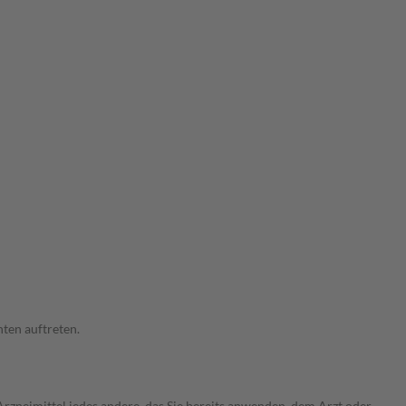
ten auftreten.
rzneimittel jedes andere, das Sie bereits anwenden, dem Arzt oder