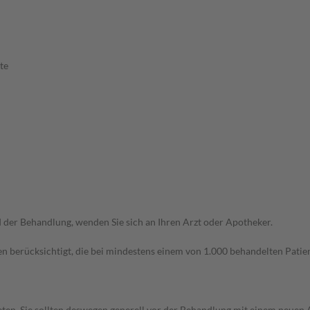
te
der Behandlung, wenden Sie sich an Ihren Arzt oder Apotheker.
n berücksichtigt, die bei mindestens einem von 1.000 behandelten Patien
en. Sie sollten deswegen generell vor der Behandlung mit einem neuen A