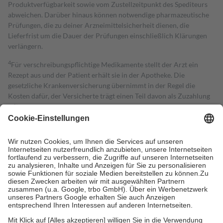
Produktverfügbarkeit sowie vom Zustellzeitpunkt des Spediteurs
abweichen. Darüber hinaus können notwendige pharmazeutische
Prüfungen, die zu deiner Arzneimittelsicherheit dienen, die
Lieferfrist um die Dauer der Prüfungen einschließlich Klärungen
verlängern.
4
Für verschreibungspflichtige Medikamente stellt der Arzt ein
Rezept aus und der Patient erhält sie in der Apotheke. Die
gesetzliche Krankenversicherung übernimmt in der Regel die
Kosten dafür, der Versicherte trägt einen Teil davon als Zuzahlung
mit.
Grundsätzlich leisten Mitglieder Zuzahlungen in Höhe von zehn
Prozent des Abgabepreises,
mindestens
jedoch
fünf Euro
und
höchstens zehn Euro.
Es sind jedoch nie mehr als die tatsächlichen
Kosten der Leistung zu entrichten.
Diese Regeln gelten grundsätzlich auch für Online-Apotheken.
Bei Heilmitteln und häuslicher Krankenpflege beträgt die
Zuzahlung zehn Prozent der Kosten sowie zehn Euro je
Verordnung.
Um das Engagement der Versicherten für ihre eigene Gesundheit zu
stärken und die besondere Stellung der Familie zu unterstützen,
fallen
keine Zuzahlungen
an bei: