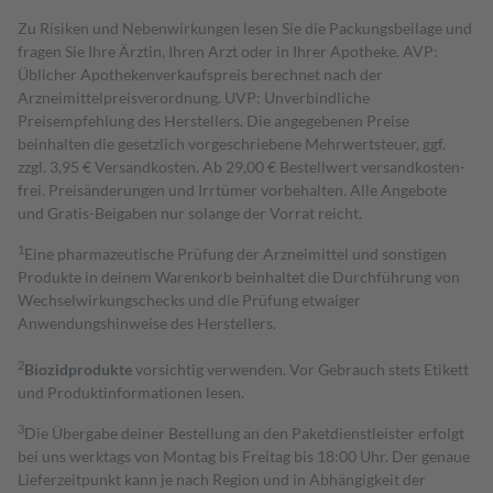
Zu Risiken und Nebenwirkungen lesen Sie die Packungsbeilage und
fragen Sie Ihre Ärztin, Ihren Arzt oder in Ihrer Apotheke. AVP:
Üblicher Apothekenverkaufspreis berechnet nach der
Arzneimittelpreisverordnung. UVP: Unverbindliche
Preisempfehlung des Herstellers. Die angegebenen Preise
beinhalten die gesetzlich vorgeschriebene Mehrwertsteuer, ggf.
zzgl. 3,95 € Versandkosten. Ab 29,00 € Bestell­wert versand­kosten­
frei. Preisänderungen und Irrtümer vorbehalten. Alle Angebote
und Gratis-Beigaben nur solange der Vorrat reicht.
1
Eine pharmazeutische Prüfung der Arzneimittel und sonstigen
Produkte in deinem Warenkorb beinhaltet die Durchführung von
Wechselwirkungschecks und die Prüfung etwaiger
Anwendungshinweise des Herstellers.
2
Biozidprodukte
vorsichtig verwenden. Vor Gebrauch stets Etikett
und Produktinformationen lesen.
3
Die Übergabe deiner Bestellung an den Paketdienstleister erfolgt
bei uns werktags von Montag bis Freitag bis 18:00 Uhr. Der genaue
Lieferzeitpunkt kann je nach Region und in Abhängigkeit der