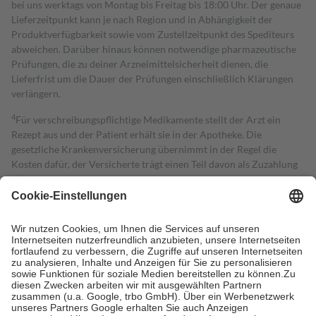
bei uns werktags von Montag bis Freitag bis 18:00 Uhr. Der genaue
Lieferzeitpunkt kann je nach Region und in Abhängigkeit der
Produktverfügbarkeit sowie vom Zustellzeitpunkt des Spediteurs
abweichen. Darüber hinaus können notwendige pharmazeutische
Prüfungen, die zu deiner Arzneimittelsicherheit dienen, die
Lieferfrist um die Dauer der Prüfungen einschließlich Klärungen
verlängern.
4
Für verschreibungspflichtige Medikamente stellt der Arzt ein
Rezept aus und der Patient erhält sie in der Apotheke. Die
gesetzliche Krankenversicherung übernimmt in der Regel die
Kosten dafür, der Versicherte trägt einen Teil davon als Zuzahlung
mit.
Grundsätzlich leisten Mitglieder Zuzahlungen in Höhe von zehn
Prozent des Abgabepreises,
mindestens
jedoch
fünf Euro
und
höchstens zehn Euro.
Es sind jedoch nie mehr als die tatsächlichen
Kosten der Leistung zu entrichten.
Diese Regeln gelten grundsätzlich auch für Online-Apotheken.
Bei Heilmitteln und häuslicher Krankenpflege beträgt die
Zuzahlung zehn Prozent der Kosten sowie zehn Euro je
Verordnung.
Um das Engagement der Versicherten für ihre eigene Gesundheit zu