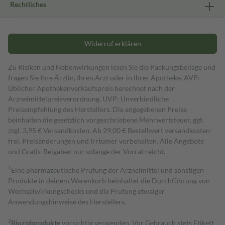
Rechtliches
Widerruf erklären
Zu Risiken und Nebenwirkungen lesen Sie die Packungsbeilage und
fragen Sie Ihre Ärztin, Ihren Arzt oder in Ihrer Apotheke. AVP:
Üblicher Apothekenverkaufspreis berechnet nach der
Arzneimittelpreisverordnung. UVP: Unverbindliche
Preisempfehlung des Herstellers. Die angegebenen Preise
beinhalten die gesetzlich vorgeschriebene Mehrwertsteuer, ggf.
zzgl. 3,95 € Versandkosten. Ab 29,00 € Bestell­wert versand­kosten­
frei. Preisänderungen und Irrtümer vorbehalten. Alle Angebote
und Gratis-Beigaben nur solange der Vorrat reicht.
1
Eine pharmazeutische Prüfung der Arzneimittel und sonstigen
Produkte in deinem Warenkorb beinhaltet die Durchführung von
Wechselwirkungschecks und die Prüfung etwaiger
Anwendungshinweise des Herstellers.
2
Biozidprodukte
vorsichtig verwenden. Vor Gebrauch stets Etikett