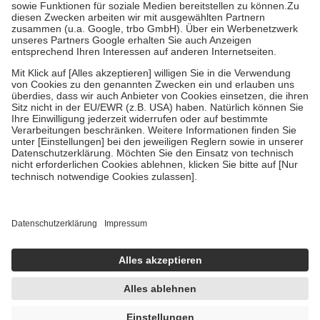
Zuzahlung zehn Prozent der Kosten sowie zehn Euro je
Verordnung.
Um das Engagement der Versicherten für ihre eigene Gesundheit zu
stärken und die besondere Stellung der Familie zu unterstützen,
fallen
keine Zuzahlungen
an bei:
• Kindern und Jugendlichen bis zum vollendeten 18. Lebensjahr
mit Ausnahme der Fahrkosten
• Untersuchungen zur Vorsorge und Früherkennung, die von der
GKV getragen werden
• empfohlenen Schutzimpfungen
• Harn- und Blutteststreifen
Wir nutzen Trusted Shops als unabhängigen Dienstleister für die
Einholung von Bewertungen. Trusted Shops hat Maßnahmen
getroffen, um sicherzustellen, dass es sich um echte Bewertungen
handelt. Mehr Informationen findest du hier:
https://help.etrusted.com/hc/de/articles/4419944605341
Einige Bilder und Inhalte wurden unter Zuhilfenahme künstlicher
Intelligenz erstellt.