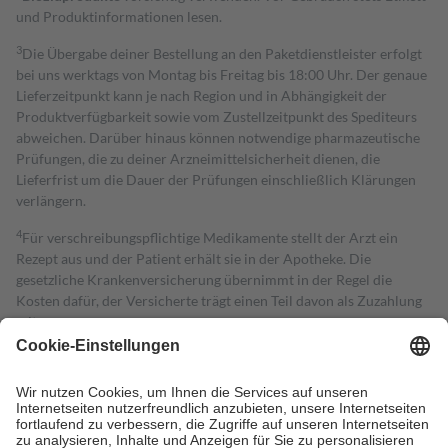
und Produktinformationen lesen.
3
Die Übergabe deiner Bestellung an den Paketdienstleister erfolgt
bei uns werktags von Montag bis Freitag bis 18:00 Uhr. Der genaue
Lieferzeitpunkt kann je nach Region und in Abhängigkeit der
Produktverfügbarkeit sowie vom Zustellzeitpunkt des Spediteurs
abweichen. Darüber hinaus können notwendige pharmazeutische
Prüfungen, die zu deiner Arzneimittelsicherheit dienen, die
Lieferfrist um die Dauer der Prüfungen einschließlich Klärungen
verlängern.
4
Für verschreibungspflichtige Medikamente stellt der Arzt ein
Rezept aus und der Patient erhält sie in der Apotheke. Die
gesetzliche Krankenversicherung übernimmt in der Regel die
Kosten dafür, der Versicherte trägt einen Teil davon als Zuzahlung
mit.
Grundsätzlich leisten Mitglieder Zuzahlungen in Höhe von zehn
Prozent des Abgabepreises,
mindestens
jedoch
fünf Euro
und
höchstens zehn Euro.
Es sind jedoch nie mehr als die tatsächlichen
Kosten der Leistung zu entrichten.
Diese Regeln gelten grundsätzlich auch für Online-Apotheken.
Bei Heilmitteln und häuslicher Krankenpflege beträgt die