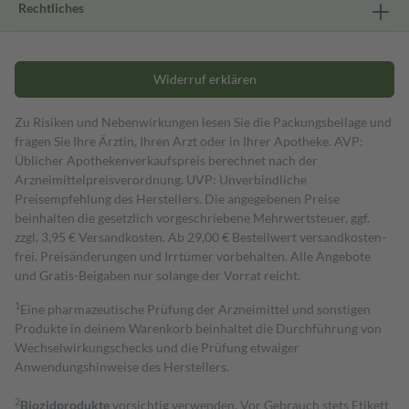
Rechtliches
Widerruf erklären
Zu Risiken und Nebenwirkungen lesen Sie die Packungsbeilage und
fragen Sie Ihre Ärztin, Ihren Arzt oder in Ihrer Apotheke. AVP:
Üblicher Apothekenverkaufspreis berechnet nach der
Arzneimittelpreisverordnung. UVP: Unverbindliche
Preisempfehlung des Herstellers. Die angegebenen Preise
beinhalten die gesetzlich vorgeschriebene Mehrwertsteuer, ggf.
zzgl. 3,95 € Versandkosten. Ab 29,00 € Bestell­wert versand­kosten­
frei. Preisänderungen und Irrtümer vorbehalten. Alle Angebote
und Gratis-Beigaben nur solange der Vorrat reicht.
1
Eine pharmazeutische Prüfung der Arzneimittel und sonstigen
Produkte in deinem Warenkorb beinhaltet die Durchführung von
Wechselwirkungschecks und die Prüfung etwaiger
Anwendungshinweise des Herstellers.
2
Biozidprodukte
vorsichtig verwenden. Vor Gebrauch stets Etikett