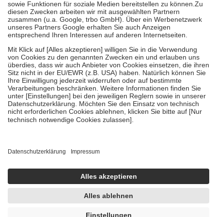
Zuzahlung zehn Prozent der Kosten sowie zehn Euro je
Verordnung.
Um das Engagement der Versicherten für ihre eigene Gesundheit zu
stärken und die besondere Stellung der Familie zu unterstützen,
fallen
keine Zuzahlungen
an bei:
• Kindern und Jugendlichen bis zum vollendeten 18. Lebensjahr
mit Ausnahme der Fahrkosten
• Untersuchungen zur Vorsorge und Früherkennung, die von der
GKV getragen werden
• empfohlenen Schutzimpfungen
• Harn- und Blutteststreifen
Wir nutzen Trusted Shops als unabhängigen Dienstleister für die
Einholung von Bewertungen. Trusted Shops hat Maßnahmen
getroffen, um sicherzustellen, dass es sich um echte Bewertungen
handelt. Mehr Informationen findest du hier:
https://help.etrusted.com/hc/de/articles/4419944605341
Einige Bilder und Inhalte wurden unter Zuhilfenahme künstlicher
Intelligenz erstellt.