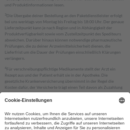
und Produktinformationen lesen.
3
Die Übergabe deiner Bestellung an den Paketdienstleister erfolgt
bei uns werktags von Montag bis Freitag bis 18:00 Uhr. Der genaue
Lieferzeitpunkt kann je nach Region und in Abhängigkeit der
Produktverfügbarkeit sowie vom Zustellzeitpunkt des Spediteurs
abweichen. Darüber hinaus können notwendige pharmazeutische
Prüfungen, die zu deiner Arzneimittelsicherheit dienen, die
Lieferfrist um die Dauer der Prüfungen einschließlich Klärungen
verlängern.
4
Für verschreibungspflichtige Medikamente stellt der Arzt ein
Rezept aus und der Patient erhält sie in der Apotheke. Die
gesetzliche Krankenversicherung übernimmt in der Regel die
Kosten dafür, der Versicherte trägt einen Teil davon als Zuzahlung
mit.
Grundsätzlich leisten Mitglieder Zuzahlungen in Höhe von zehn
Prozent des Abgabepreises,
mindestens
jedoch
fünf Euro
und
höchstens zehn Euro.
Es sind jedoch nie mehr als die tatsächlichen
Kosten der Leistung zu entrichten.
Diese Regeln gelten grundsätzlich auch für Online-Apotheken.
Bei Heilmitteln und häuslicher Krankenpflege beträgt die