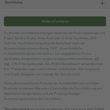
Rechtliches
Widerruf erklären
Zu Risiken und Nebenwirkungen lesen Sie die Packungsbeilage und
fragen Sie Ihre Ärztin, Ihren Arzt oder in Ihrer Apotheke. AVP:
Üblicher Apothekenverkaufspreis berechnet nach der
Arzneimittelpreisverordnung. UVP: Unverbindliche
Preisempfehlung des Herstellers. Die angegebenen Preise
beinhalten die gesetzlich vorgeschriebene Mehrwertsteuer, ggf.
zzgl. 3,95 € Versandkosten. Ab 29,00 € Bestell­wert versand­kosten­
frei. Preisänderungen und Irrtümer vorbehalten. Alle Angebote
und Gratis-Beigaben nur solange der Vorrat reicht.
1
Eine pharmazeutische Prüfung der Arzneimittel und sonstigen
Produkte in deinem Warenkorb beinhaltet die Durchführung von
Wechselwirkungschecks und die Prüfung etwaiger
Anwendungshinweise des Herstellers.
2
Biozidprodukte
vorsichtig verwenden. Vor Gebrauch stets Etikett