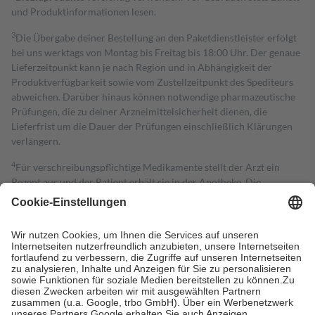
und Produktinformationen lesen.
3
Die Übergabe deiner Bestellung an den Paketdienstleister erfolgt
bei uns werktags von Montag bis Freitag bis 18:00 Uhr. Der genaue
Lieferzeitpunkt kann je nach Region und in Abhängigkeit der
Produktverfügbarkeit sowie vom Zustellzeitpunkt des Spediteurs
abweichen. Darüber hinaus können notwendige pharmazeutische
Prüfungen, die zu deiner Arzneimittelsicherheit dienen, die
Lieferfrist um die Dauer der Prüfungen einschließlich Klärungen
verlängern.
4
Für verschreibungspflichtige Medikamente stellt der Arzt ein
Rezept aus und der Patient erhält sie in der Apotheke. Die
gesetzliche Krankenversicherung übernimmt in der Regel die
Kosten dafür, der Versicherte trägt einen Teil davon als Zuzahlung
mit.
Grundsätzlich leisten Mitglieder Zuzahlungen in Höhe von zehn
Prozent des Abgabepreises,
mindestens
jedoch
fünf Euro
und
höchstens zehn Euro.
Es sind jedoch nie mehr als die tatsächlichen
Kosten der Leistung zu entrichten.
Diese Regeln gelten grundsätzlich auch für Online-Apotheken.
Bei Heilmitteln und häuslicher Krankenpflege beträgt die